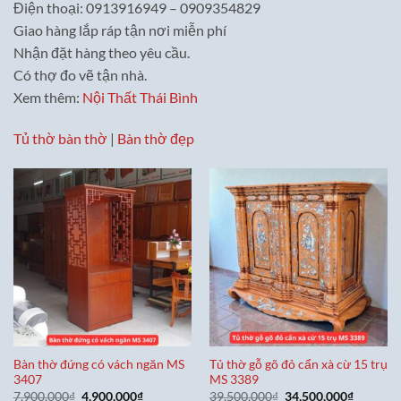
Điện thoại: 0913916949 – 0909354829
Giao hàng lắp ráp tận nơi miễn phí
Nhận đặt hàng theo yêu cầu.
Có thợ đo vẽ tận nhà.
Xem thêm:
Nội Thất Thái Bình
Tủ thờ bàn thờ
|
Bàn thờ đẹp
Bàn thờ đứng có vách ngăn MS
Tủ thờ gỗ gõ đỏ cẩn xà cừ 15 trụ
3407
MS 3389
Giá
Giá
Giá
Giá
7,900,000
₫
4,900,000
₫
39,500,000
₫
34,500,000
₫