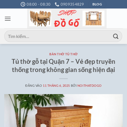
Bỏ
08:00 - 08:30
0909354829
BLOG
qua
nội
dung
Tìm
kiếm:
BÀN THỜ TỦ THỜ
Tủ thờ gỗ tại Quận 7 – Vẻ đẹp truyền
thống trong không gian sống hiện đại
ĐĂNG VÀO
11 THÁNG 6, 2025
BỞI
NOITHATDOGO