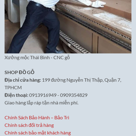
Xưởng mộc Thái Bình - CNC gỗ
SHOP ĐỒ GỖ
Địa chỉ cửa hàng:
199 đường Nguyễn Thị Thập, Quận 7,
TPHCM
Điện thoại:
0913916949 - 0909354829
Giao hàng lắp ráp tận nhà miễn phí.
Chính Sách Bảo Hành – Bảo Trì
Chính sách đổi trả hàng
Chính sách bảo mật khách hàng