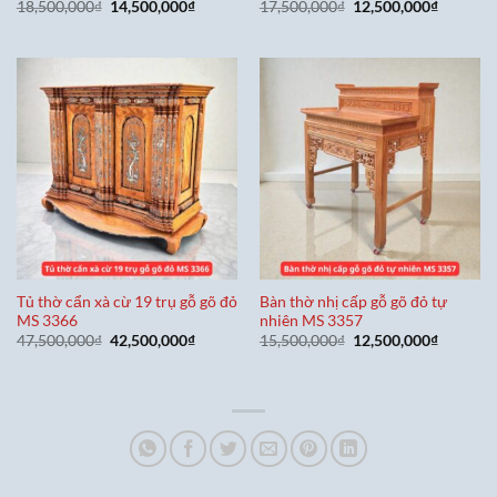
Giá
Giá
Giá
Giá
18,500,000
₫
14,500,000
₫
17,500,000
₫
12,500,000
₫
gốc
hiện
gốc
hiện
là:
tại
là:
tại
18,500,000₫.
là:
17,500,000₫.
là:
14,500,000₫.
12,500,0
Tủ thờ cẩn xà cừ 19 trụ gỗ gõ đỏ
Bàn thờ nhị cấp gỗ gõ đỏ tự
MS 3366
nhiên MS 3357
Giá
Giá
Giá
Giá
47,500,000
₫
42,500,000
₫
15,500,000
₫
12,500,000
₫
gốc
hiện
gốc
hiện
là:
tại
là:
tại
47,500,000₫.
là:
15,500,000₫.
là:
42,500,000₫.
12,500,0