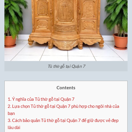
Tủ thờ gỗ tại Quận 7
Contents
1.
Ý nghĩa của Tủ thờ gỗ tại Quận 7
2.
Lựa chọn Tủ thờ gỗ tại Quận 7 phù hợp cho ngôi nhà của
bạn
3.
Cách bảo quản Tủ thờ gỗ tại Quận 7 để giữ được vẻ đẹp
lâu dài