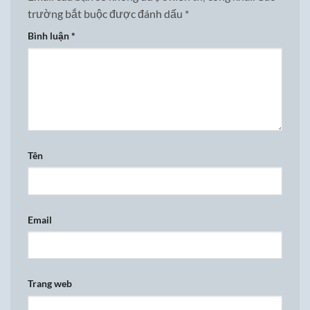
trường bắt buộc được đánh dấu
*
Bình luận
*
Tên
Email
Trang web