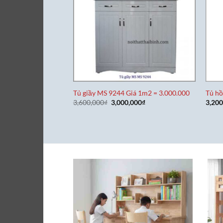
Tủ giầy MS 9244 Giá 1m2 = 3.000.000
Tủ hồ
Giá
Giá
3,600,000
₫
3,000,000
₫
3,200
gốc
hiện
là:
tại
3,600,000₫.
là:
3,000,000₫.