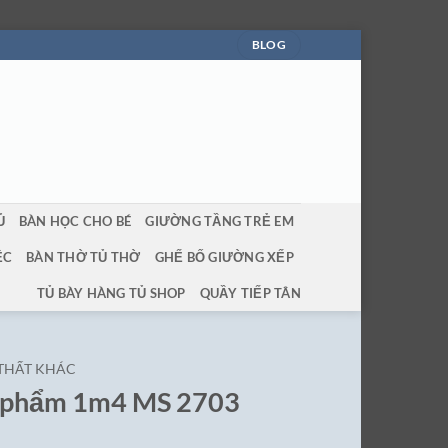
BLOG
Ủ
BÀN HỌC CHO BÉ
GIƯỜNG TẦNG TRẺ EM
ỆC
BÀN THỜ TỦ THỜ
GHẾ BỐ GIƯỜNG XẾP
TỦ BÀY HÀNG TỦ SHOP
QUẦY TIẾP TÂN
 THẤT KHÁC
n phẩm 1m4 MS 2703