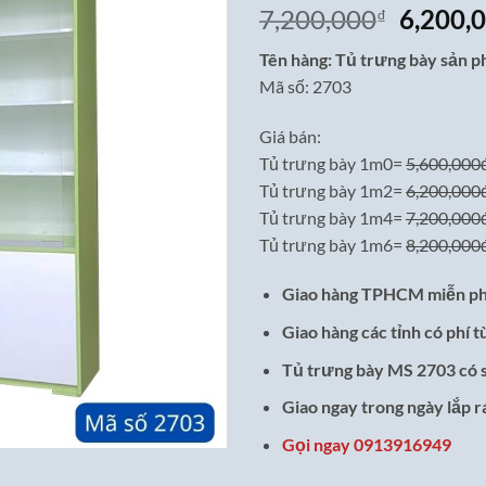
Giá
7,200,000
6,200,
₫
gốc
Tên hàng: Tủ trưng bày sản 
là:
Mã số: 2703
7,200,0
Giá bán:
Tủ trưng bày 1m0=
5,600,000
Tủ trưng bày 1m2=
6,200,000
Tủ trưng bày 1m4=
7,200,000
Tủ trưng bày 1m6=
8,200,000
Giao hàng TPHCM miễn ph
Giao hàng các tỉnh có phí t
Tủ trưng bày MS 2703 có 
Giao ngay trong ngày lắp r
Gọi ngay 0913916949