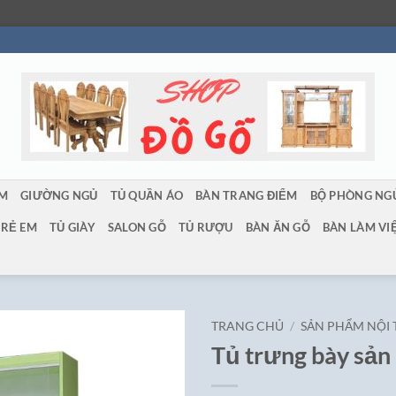
ẨM
GIƯỜNG NGỦ
TỦ QUẦN ÁO
BÀN TRANG ĐIỂM
BỘ PHÒNG NG
TRẺ EM
TỦ GIÀY
SALON GỖ
TỦ RƯỢU
BÀN ĂN GỖ
BÀN LÀM VI
TRANG CHỦ
/
SẢN PHẨM NỘI
Tủ trưng bày sả