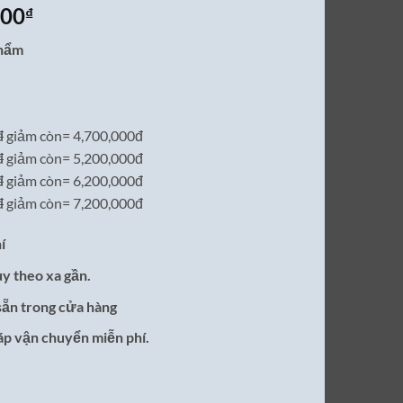
Giá
000
₫
hiện
phẩm
tại
00₫.
là:
6,200,000₫.
đ
giảm còn= 4,700,000đ
đ
giảm còn= 5,200,000đ
đ
giảm còn= 6,200,000đ
đ
giảm còn= 7,200,000đ
í
ùy theo xa gần.
sẵn trong cửa hàng
áp vận chuyển miễn phí.