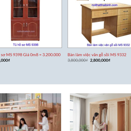
 sơ MS 9398 Giá 0m8 = 3.200.000
Bàn làm việc vân gỗ sồi MS 9332
Giá
Giá
,000
₫
3,800,000
₫
2,800,000
₫
gốc
hiện
là:
tại
3,800,000₫.
là:
2,800,000₫.