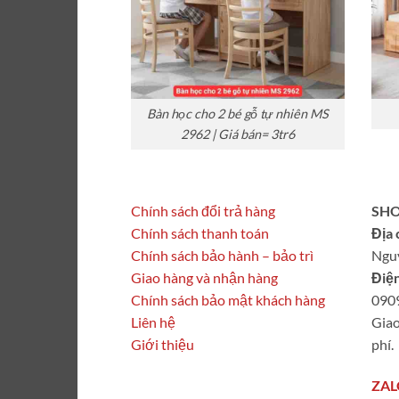
Bàn học cho 2 bé gỗ tự nhiên MS
2962 | Giá bán= 3tr6
Chính sách đổi trả hàng
SHO
Chính sách thanh toán
Địa 
Chính sách bảo hành – bảo trì
Ngu
Giao hàng và nhận hàng
Điện
Chính sách bảo mật khách hàng
090
Liên hệ
Giao
Giới thiệu
phí.
ZAL