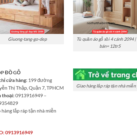
Giuong-tang-go-dep
Tủ quần áo gỗ sồi 4 cánh 2094 |
bán= 12tr5
P ĐỒ GỖ
chỉ cửa hàng:
199 đường
Giao hàng lắp ráp tận nhà miễn 
yễn Thị Thập, Quận 7, TPHCM
 thoại:
0913916949 –
9354829
 hàng lắp ráp tận nhà miễn
O: 0913916949