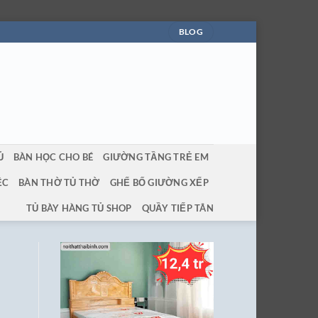
BLOG
Ủ
BÀN HỌC CHO BÉ
GIƯỜNG TẦNG TRẺ EM
ỆC
BÀN THỜ TỦ THỜ
GHẾ BỐ GIƯỜNG XẾP
TỦ BÀY HÀNG TỦ SHOP
QUẦY TIẾP TÂN