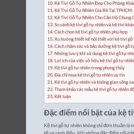
10.
Kệ Tivi Gỗ Tự Nhiên Đẹp Cho Phòng Khá
11.
Kệ Tivi Gỗ Tự Nhiên Giá Rẻ Tại TPHCM:
12.
Kệ Tivi Gỗ Tự Nhiên Cho Căn Hộ Chung 
13.
So sánh kệ tivi gỗ tự nhiên và kệ tivi khá
14.
Cách chọn kệ tivi gỗ tự nhiên phù hợp
15.
Xu hướng thiết kế nội thất với kệ tivi gỗ
16.
Cách chăm sóc và bảo dưỡng kệ tivi gỗ t
17.
Những lưu ý khi sử dụng kệ tivi gỗ tự nh
18.
Lợi ích của việc sở hữu kệ tivi gỗ tự nhiê
19.
Kệ tivi gỗ tự nhiên trong phong thủy
20.
Địa chỉ mua kệ tivi gỗ tự nhiên uy tín
21.
Kệ tivi gỗ tự nhiên và không gian sống x
22.
Tham khảo các mẫu kệ tivi gỗ tự nhiên đ
23.
Kết luận
Đặc điểm nổi bật của kệ ti
Kệ tivi gỗ tự nhiên không chỉ đơn thuần là 
tế và sành điệu. Với những đặc điểm nổi bật,