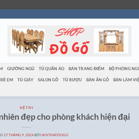
ẨM
GIƯỜNG NGỦ
TỦ QUẦN ÁO
BÀN TRANG ĐIỂM
BỘ PHÒNG NG
TRẺ EM
TỦ GIÀY
SALON GỖ
TỦ RƯỢU
BÀN ĂN GỖ
BÀN LÀM VI
KỆ TIVI
 nhiên đẹp cho phòng khách hiện đại
ÀO
27 THÁNG 9, 2024
BỞI
NOITHATDOGO