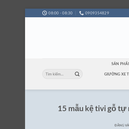
Bỏ
08:00 - 08:30
0909354829
qua
nội
dung
SẢN PH
Tìm
GIƯỜNG XE 
kiếm:
15 mẫu kệ tivi gỗ tự
ĐĂNG V