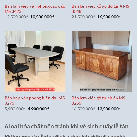
Bàn làm việc văn phòng cao cấp
Bàn làm việc gỗ gõ đỏ 1m4 MS
MS 3423
3348
Giá
Giá
Giá
Giá
12,500,000
₫
10,500,000
₫
21,500,000
₫
16,500,000
₫
gốc
hiện
gốc
hiện
là:
tại
là:
tại
12,500,000₫.
là:
21,500,000₫.
là:
10,500,000₫.
16,500,0
Bàn họp văn phòng hiện đại MS
Bàn làm việc gỗ tự nhiên MS
3275
3255
Giá
Giá
Giá
Giá
5,900,000
₫
4,900,000
₫
16,500,000
₫
13,500,000
₫
gốc
hiện
gốc
hiện
là:
tại
là:
tại
5,900,000₫.
là:
16,500,000₫.
là:
4,900,000₫.
13,500,0
6 loại hóa chất nên tránh khi vệ sinh quầy lễ tân
Khi bảo trì quầy lễ tân, việc lựa chọn hóa chất vệ sinh phù