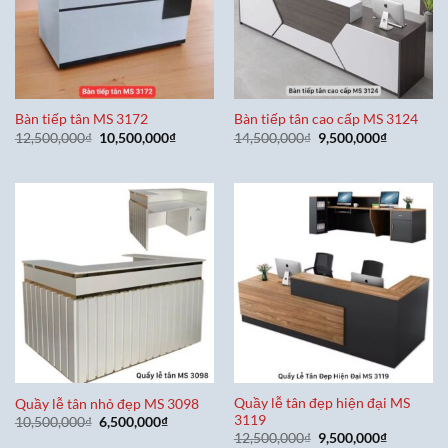
Bàn tiếp tân MS 3172
Bàn tiếp tân cao cấp MS 3124
Giá
Giá
Giá
Giá
12,500,000
₫
10,500,000
₫
14,500,000
₫
9,500,000
₫
gốc
hiện
gốc
hiện
là:
tại
là:
tại
12,500,000₫.
là:
14,500,000₫.
là:
10,500,000₫.
9,500,000
Quầy lễ tân đẹp hiện đại MS
Quầy lễ tân nhỏ đẹp MS 3098
3119
Giá
Giá
10,500,000
₫
6,500,000
₫
gốc
hiện
Giá
Giá
12,500,000
₫
9,500,000
₫
là:
tại