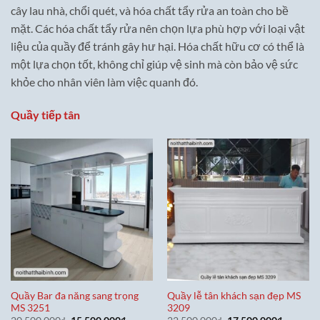
cây lau nhà, chổi quét, và hóa chất tẩy rửa an toàn cho bề
mặt. Các hóa chất tẩy rửa nên chọn lựa phù hợp với loại vật
liệu của quầy để tránh gây hư hại. Hóa chất hữu cơ có thể là
một lựa chọn tốt, không chỉ giúp vệ sinh mà còn bảo vệ sức
khỏe cho nhân viên làm việc quanh đó.
Quầy tiếp tân
Quầy Bar đa năng sang trọng
Quầy lễ tân khách sạn đẹp MS
MS 3251
3209
Giá
Giá
Giá
Giá