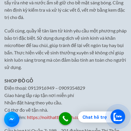
tẩy rửa nhẹ và nước ấm sẽ giữ cho bề mặt sáng bóng. Cũng
nên định kỳ kiểm tra và xử lý các vết ố, vết mờ bằng kem đặc
trị cho đá.
Cuối cùng, quầy lễ tân làm từ kính yêu cầu một phương pháp
bảo trì đặc biệt. Sử dụng dung dịch vệ sinh kính và khăn
microfiber để lau chùi, giúp tránh để lại vết ngón tay hay bụi
bẩn. Thực hiện việc vệ sinh thường xuyên sẽ không chỉ giúp
kính luôn sáng trong mà còn đảm bảo tính an toàn cho người
sử dụng.
SHOP ĐỒ GỖ
Điện thoại: 0913916949 – 0909354829
Giao hàng lắp ráp tận nơi miễn phí
Nhận đặt hàng theo yêu cầu.
Có thợ đo vẽ tận nhà.
Xem thêm:
https://noithatthaibinh.com/
Chat hỗ trợ
Cửa hàng tại Quận 7: 199 – 201 đường Nguyễn Thị Thập,