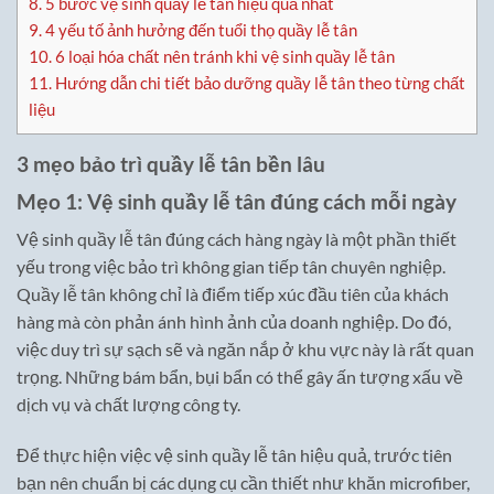
8.
5 bước vệ sinh quầy lễ tân hiệu quả nhất
9.
4 yếu tố ảnh hưởng đến tuổi thọ quầy lễ tân
10.
6 loại hóa chất nên tránh khi vệ sinh quầy lễ tân
11.
Hướng dẫn chi tiết bảo dưỡng quầy lễ tân theo từng chất
liệu
3 mẹo bảo trì quầy lễ tân bền lâu
Mẹo 1: Vệ sinh quầy lễ tân đúng cách mỗi ngày
Vệ sinh quầy lễ tân đúng cách hàng ngày là một phần thiết
yếu trong việc bảo trì không gian tiếp tân chuyên nghiệp.
Quầy lễ tân không chỉ là điểm tiếp xúc đầu tiên của khách
hàng mà còn phản ánh hình ảnh của doanh nghiệp. Do đó,
việc duy trì sự sạch sẽ và ngăn nắp ở khu vực này là rất quan
trọng. Những bám bẩn, bụi bẩn có thể gây ấn tượng xấu về
dịch vụ và chất lượng công ty.
Để thực hiện việc vệ sinh quầy lễ tân hiệu quả, trước tiên
bạn nên chuẩn bị các dụng cụ cần thiết như khăn microfiber,