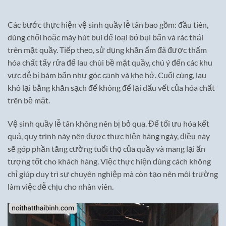
gốc
hiện
10,500,000₫.
là:
là:
tại
6,500,000₫.
12,500,000₫.
là:
9,500,000
Các bước thực hiện vệ sinh quầy lễ tân bao gồm: đầu tiên,
dùng chổi hoặc máy hút bụi để loại bỏ bụi bẩn và rác thải
trên mặt quầy. Tiếp theo, sử dụng khăn ẩm đã được thấm
hóa chất tẩy rửa để lau chùi bề mặt quầy, chú ý đến các khu
vực dễ bị bám bẩn như góc cạnh và khe hở. Cuối cùng, lau
khô lại bằng khăn sạch để không để lại dấu vết của hóa chất
trên bề mặt.
Vệ sinh quầy lễ tân không nên bị bỏ qua. Để tối ưu hóa kết
quả, quy trình này nên được thực hiện hàng ngày, điều này
sẽ góp phần tăng cường tuổi thọ của quầy và mang lại ấn
tượng tốt cho khách hàng. Việc thực hiện đúng cách không
chỉ giúp duy trì sự chuyên nghiệp mà còn tạo nên môi trường
làm việc dễ chịu cho nhân viên.