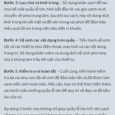
Bước 3: Lau chùi và khử trùng
– Sử dụng khăn sạch để lau
chùi bề mặt quầy lễ tân. Nên bắt đầu từ các góc cạnh và di
chuyển về phía trung tâm. Sau khi lau sạch, hãy xịt dung dịch
khử trùng lên bề mặt và để yên trong vài phút để đảm bảo
hiệu quả tối ưu trong việc tiêu diệt vi khuẩn.
Bước 4: Vệ sinh các vật dụng trên quầy
– Tiến hành vệ sinh
tất cả các thiết bị như điện thoại, máy tính và các vật dụng
trang trí. Sử dụng khăn mềm và dung dịch vệ sinh phù hợp,
chú ý không làm trầy bề mặt của thiết bị.
Bước 5: Kiểm tra và hoàn tất
– Cuối cùng, tiến hành kiểm
tra lại các khu vực đã vệ sinh để đảm bảo tất cả đã được làm
sạch một cách hoàn hảo. Nếu cần, bạn có thể thực hiện thêm
các bước bảo dưỡng quầy lễ tân để duy trì vẻ đẹp và độ bền
lâu của nó.
Áp dụng 5 bước này không chỉ giúp quầy lễ tân trở nên sạch
sẽ hơn mà còn mang lại không gian làm việc chuyên nghiệp