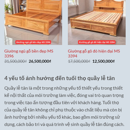
Giường ngủ gỗ bền đẹp MS
Giường gỗ gõ đỏ hiện đại MS
3396
3394
Giá
Giá
Giá
Giá
31,500,000
₫
26,500,000
₫
17,500,000
₫
12,500,000
₫
gốc
hiện
gốc
hiện
là:
tại
là:
tại
31,500,000₫.
là:
17,500,000₫.
là:
26,500,000₫.
12,500,0
4 yếu tố ảnh hưởng đến tuổi thọ quầy lễ tân
Quầy lễ tân là một trong những yếu tố thiết yếu trong thiết
kế nội thất của môi trường làm việc, đóng vai trò quan trọng
trong việc tạo ấn tượng đầu tiên với khách hàng. Tuổi thọ
của quầy lễ tân không chỉ phụ thuộc vào chất liệu mà còn bị
ảnh hưởng bởi nhiều yếu tố khác, bao gồm môi trường sử
dụng, cách bảo trì và quá trình vệ sinh quầy lễ tân đúng cách.