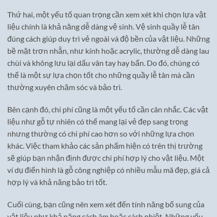
Thứ hai, một yếu tố quan trọng cần xem xét khi chọn lựa vật
liệu chính là khả năng dễ dàng vệ sinh. Vệ sinh quầy lễ tân
đúng cách giúp duy trì vẻ ngoài và độ bền của vật liệu. Những
bề mặt trơn nhẵn, như kính hoặc acrylic, thường dễ dàng lau
chùi và không lưu lại dấu vân tay hay bẩn. Do đó, chúng có
thể là một sự lựa chọn tốt cho những quầy lễ tân mà cần
thường xuyên chăm sóc và bảo trì.
Bên cạnh đó, chi phí cũng là một yếu tố cần cân nhắc. Các vật
liệu như gỗ tự nhiên có thể mang lại vẻ đẹp sang trọng
nhưng thường có chi phí cao hơn so với những lựa chọn
khác. Việc tham khảo các sản phẩm hiện có trên thị trường
sẽ giúp bạn nhận định được chi phí hợp lý cho vật liệu. Một
ví dụ điển hình là gỗ công nghiệp có nhiều mẫu mã đẹp, giá cả
hợp lý và khả năng bảo trì tốt.
Cuối cùng, bạn cũng nên xem xét đến tính năng bổ sung của
vật liệu như khả năng cách âm hoặc cách nhiệt. Những yếu