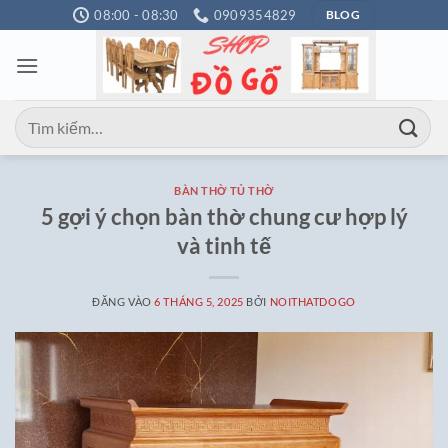
Bỏ
08:00 - 08:30
0909354829
BLOG
qua
nội
dung
Tìm
kiếm:
BÀN THỜ TỦ THỜ
5 gợi ý chọn bàn thờ chung cư hợp lý
và tinh tế
ĐĂNG VÀO
6 THÁNG 5, 2025
BỞI
NOITHATDOGO