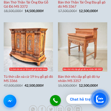
Bàn Thờ Thần Tài Ông Địa Gỗ
Bàn thờ Thần Tài Ông Địa gỗ gõ
Gõ Đỏ MS 3372
đỏ MS 3367
Giá
Giá
Giá
Giá
18,500,000
₫
14,500,000
₫
17,500,000
₫
12,500,000
₫
gốc
hiện
gốc
hiện
là:
tại
là:
tại
18,500,000₫.
là:
17,500,000₫.
là:
14,500,000₫.
12,500,0
Tủ thờ cẩn xà cừ 19 trụ gỗ gõ đỏ
Bàn thờ nhị cấp gỗ gõ đỏ tự
MS 3366
nhiên MS 3357
Giá
Giá
Giá
Giá
47,500,000
₫
42,500,000
₫
15,500,000
₫
12,500,000
₫
gốc
hiện
gốc
hiện
là:
tại
là:
tại
47,500,000₫.
là:
15,500,000₫.
là:
42,500,000₫.
12,500,0
Chat hỗ trợ