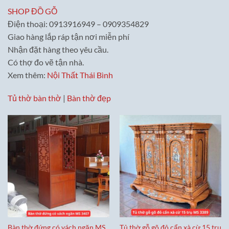
SHOP ĐỒ GỖ
Điện thoại: 0913916949 – 0909354829
Giao hàng lắp ráp tận nơi miễn phí
Nhận đặt hàng theo yêu cầu.
Có thợ đo vẽ tận nhà.
Xem thêm:
Nội Thất Thái Bình
Tủ thờ bàn thờ
|
Bàn thờ đẹp
Bàn thờ đứng có vách ngăn MS
Tủ thờ gỗ gõ đỏ cẩn xà cừ 15 trụ