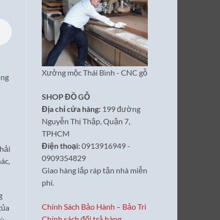
Xưởng mộc Thái Bình - CNC gỗ
àng
SHOP ĐỒ GỖ
Địa chỉ cửa hàng:
199 đường
Nguyễn Thị Thập, Quận 7,
TPHCM
Điện thoại:
0913916949 -
phải
0909354829
ác,
Giao hàng lắp ráp tận nhà miễn
phí.
g
Chính Sách Bảo Hành – Bảo Trì
của
Chính sách đổi trả hàng
hù