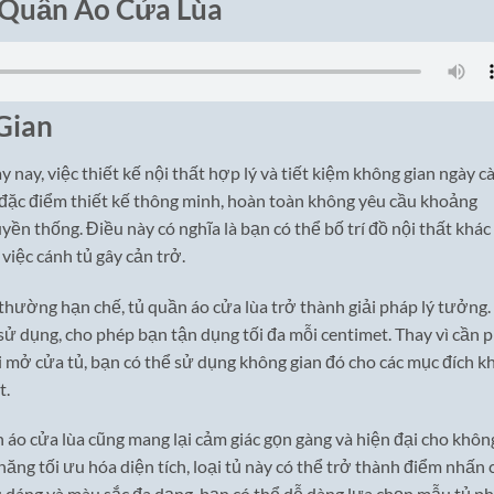
 Quần Áo Cửa Lùa
Gian
 nay, việc thiết kế nội thất hợp lý và tiết kiệm không gian ngày c
i đặc điểm thiết kế thông minh, hoàn toàn không yêu cầu khoảng
yền thống. Điều này có nghĩa là bạn có thể bố trí đồ nội thất khác
việc cánh tủ gây cản trở.
 thường hạn chế, tủ quần áo cửa lùa trở thành giải pháp lý tưởng.
 sử dụng, cho phép bạn tận dụng tối đa mỗi centimet. Thay vì cần 
mở cửa tủ, bạn có thể sử dụng không gian đó cho các mục đích kh
t.
n áo cửa lùa cũng mang lại cảm giác gọn gàng và hiện đại cho khôn
năng tối ưu hóa diện tích, loại tủ này có thể trở thành điểm nhấn 
ểu dáng và màu sắc đa dạng, bạn có thể dễ dàng lựa chọn mẫu tủ p