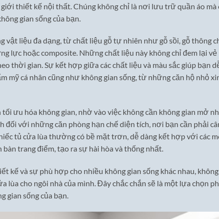
iới thiết kế nội thất. Chúng không chỉ là nơi lưu trữ quần áo mà
 không gian sống của bạn.
 vật liệu đa dạng, từ chất liệu gỗ tự nhiên như gỗ sồi, gỗ thông c
ng lực hoặc composite. Những chất liệu này không chỉ đem lại vẻ
o thời gian. Sự kết hợp giữa các chất liệu và màu sắc giúp bạn d
m mỹ cá nhân cũng như không gian sống, từ những căn hộ nhỏ xi
òn tối ưu hóa không gian, nhờ vào việc không cần không gian mở n
ích đối với những căn phòng hạn chế diện tích, nơi bạn cần phải câ
hiếc tủ cửa lùa thường có bề mặt trơn, dễ dàng kết hợp với các 
bàn trang điểm, tạo ra sự hài hòa và thống nhất.
hiết kế và sự phù hợp cho nhiều không gian sống khác nhau, không
ửa lùa cho ngôi nhà của mình. Đây chắc chắn sẽ là một lựa chọn p
g gian sống của bạn.