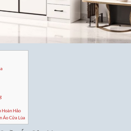
ùa
g
p Hoàn Hảo
n Áo Cửa Lùa