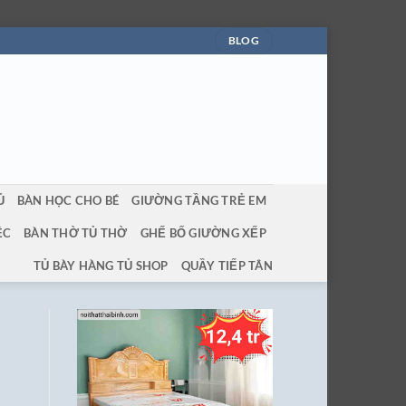
BLOG
Ủ
BÀN HỌC CHO BÉ
GIƯỜNG TẦNG TRẺ EM
ỆC
BÀN THỜ TỦ THỜ
GHẾ BỐ GIƯỜNG XẾP
TỦ BÀY HÀNG TỦ SHOP
QUẦY TIẾP TÂN