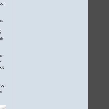
 còn
ho
ễ
nh
hư
n
món
 có
hù