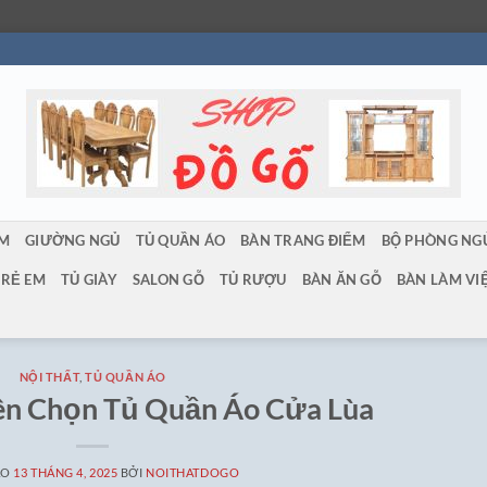
ẨM
GIƯỜNG NGỦ
TỦ QUẦN ÁO
BÀN TRANG ĐIỂM
BỘ PHÒNG NG
TRẺ EM
TỦ GIÀY
SALON GỖ
TỦ RƯỢU
BÀN ĂN GỖ
BÀN LÀM VI
NỘI THẤT
,
TỦ QUẦN ÁO
ên Chọn Tủ Quần Áo Cửa Lùa
ÀO
13 THÁNG 4, 2025
BỞI
NOITHATDOGO