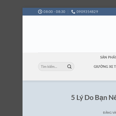
Bỏ
08:00 - 08:30
0909354829
qua
nội
dung
SẢN PH
Tìm
GIƯỜNG XE 
kiếm:
5 Lý Do Bạn N
ĐĂNG V