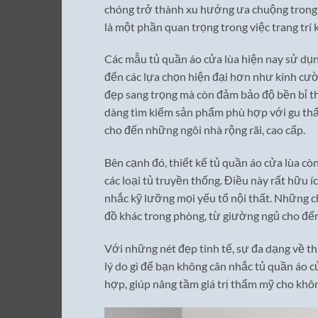
chóng trở thành xu hướng ưa chuộng trong g
là một phần quan trọng trong việc trang trí
Các mẫu tủ quần áo cửa lùa hiện nay sử dụng
đến các lựa chọn hiện đại hơn như kính cườ
đẹp sang trọng mà còn đảm bảo độ bền bỉ the
dàng tìm kiếm sản phẩm phù hợp với gu thẩ
cho đến những ngôi nhà rộng rãi, cao cấp.
Bên cạnh đó, thiết kế tủ quần áo cửa lùa c
các loại tủ truyền thống. Điều này rất hữu 
nhắc kỹ lưỡng mọi yếu tố nội thất. Những c
đồ khác trong phòng, từ giường ngủ cho đến 
Với những nét đẹp tinh tế, sự đa dạng về t
lý do gì để bạn không cân nhắc tủ quần áo c
hợp, giúp nâng tầm giá trị thẩm mỹ cho khôn