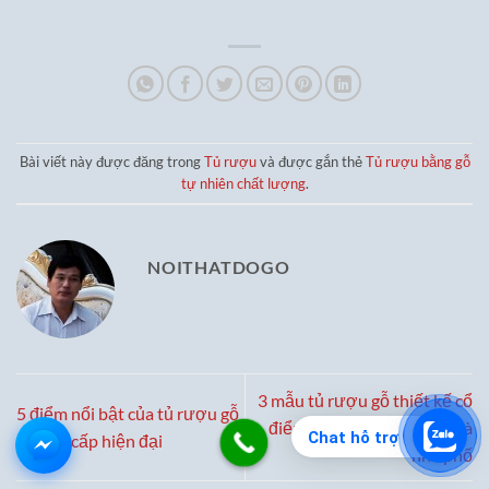
19,500,000₫.
là:
là:
tại
15,500,0
37,500,000₫.
là:
32,500,000₫.
Bài viết này được đăng trong
Tủ rượu
và được gắn thẻ
Tủ rượu bằng gỗ
tự nhiên chất lượng
.
NOITHATDOGO
3 mẫu tủ rượu gỗ thiết kế cổ
5 điểm nổi bật của tủ rượu gỗ
điển tinh tế cho biệt thự và
Chat hỗ trợ
sồi cao cấp hiện đại
nhà phố