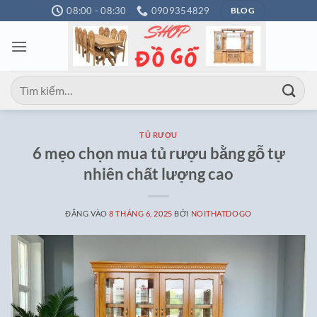
Bỏ
08:00 - 08:30
0909354829
BLOG
qua
nội
dung
Tìm
kiếm:
TỦ RƯỢU
6 mẹo chọn mua tủ rượu bằng gỗ tự
nhiên chất lượng cao
ĐĂNG VÀO
8 THÁNG 6, 2025
BỞI
NOITHATDOGO