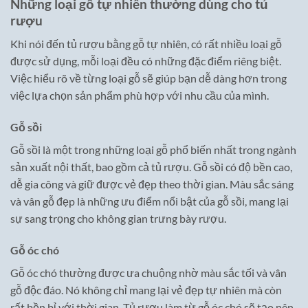
Những loại gỗ tự nhiên thường dùng cho tủ
rượu
Khi nói đến tủ rượu bằng gỗ tự nhiên, có rất nhiều loại gỗ
được sử dụng, mỗi loại đều có những đặc điểm riêng biệt.
Việc hiểu rõ về từng loại gỗ sẽ giúp bạn dễ dàng hơn trong
việc lựa chọn sản phẩm phù hợp với nhu cầu của mình.
Gỗ sồi
Gỗ sồi là một trong những loại gỗ phổ biến nhất trong ngành
sản xuất nội thất, bao gồm cả tủ rượu. Gỗ sồi có độ bền cao,
dễ gia công và giữ được vẻ đẹp theo thời gian. Màu sắc sáng
và vân gỗ đẹp là những ưu điểm nổi bật của gỗ sồi, mang lại
sự sang trọng cho không gian trưng bày rượu.
Gỗ óc chó
Gỗ óc chó thường được ưa chuộng nhờ màu sắc tối và vân
gỗ độc đáo. Nó không chỉ mang lại vẻ đẹp tự nhiên mà còn
rất bền bỉ với thời gian. Tủ rượu làm từ gỗ óc chó sẽ tạo nên