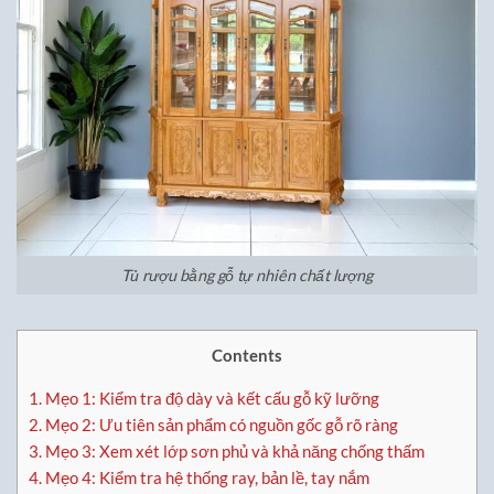
Tủ rượu bằng gỗ tự nhiên chất lượng
Contents
1.
Mẹo 1: Kiểm tra độ dày và kết cấu gỗ kỹ lưỡng
2.
Mẹo 2: Ưu tiên sản phẩm có nguồn gốc gỗ rõ ràng
3.
Mẹo 3: Xem xét lớp sơn phủ và khả năng chống thấm
4.
Mẹo 4: Kiểm tra hệ thống ray, bản lề, tay nắm