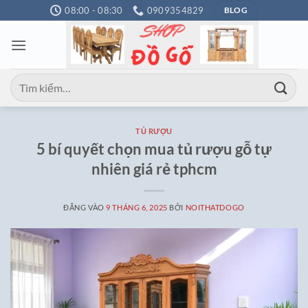
Bỏ
08:00 - 08:30
0909354829
BLOG
qua
nội
dung
Tìm
kiếm:
TỦ RƯỢU
5 bí quyết chọn mua tủ rượu gỗ tự
nhiên giá rẻ tphcm
ĐĂNG VÀO
9 THÁNG 6, 2025
BỞI
NOITHATDOGO