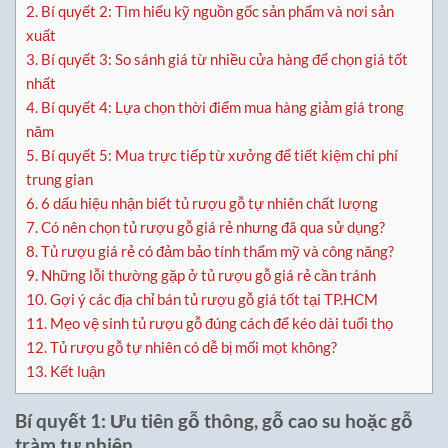
2.
Bí quyết 2: Tìm hiểu kỹ nguồn gốc sản phẩm và nơi sản
xuất
3.
Bí quyết 3: So sánh giá từ nhiều cửa hàng để chọn giá tốt
nhất
4.
Bí quyết 4: Lựa chọn thời điểm mua hàng giảm giá trong
năm
5.
Bí quyết 5: Mua trực tiếp từ xưởng để tiết kiệm chi phí
trung gian
6.
6 dấu hiệu nhận biết tủ rượu gỗ tự nhiên chất lượng
7.
Có nên chọn tủ rượu gỗ giá rẻ nhưng đã qua sử dụng?
8.
Tủ rượu giá rẻ có đảm bảo tính thẩm mỹ và công năng?
9.
Những lỗi thường gặp ở tủ rượu gỗ giá rẻ cần tránh
10.
Gợi ý các địa chỉ bán tủ rượu gỗ giá tốt tại TP.HCM
11.
Mẹo vệ sinh tủ rượu gỗ đúng cách để kéo dài tuổi thọ
12.
Tủ rượu gỗ tự nhiên có dễ bị mối mọt không?
13.
Kết luận
Bí quyết 1: Ưu tiên gỗ thông, gỗ cao su hoặc gỗ
tràm tự nhiên