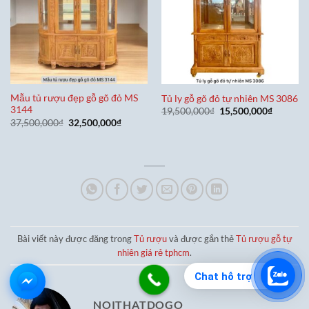
Mẫu tủ rượu đẹp gỗ gõ đỏ MS
Tủ ly gỗ gõ đỏ tự nhiên MS 3086
3144
Giá
Giá
19,500,000
₫
15,500,000
₫
gốc
hiện
Giá
Giá
37,500,000
₫
32,500,000
₫
là:
tại
gốc
hiện
19,500,000₫.
là:
là:
tại
15,500,0
37,500,000₫.
là:
32,500,000₫.
Bài viết này được đăng trong
Tủ rượu
và được gắn thẻ
Tủ rượu gỗ tự
nhiên giá rẻ tphcm
.
Chat hỗ trợ
NOITHATDOGO