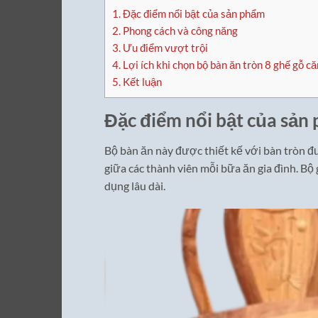
1.
Đặc điểm nổi bật của sản phẩm
2.
Phong cách và công năng
3.
Ưu điểm vượt trội
4.
Lợi ích khi chọn bộ bàn ăn tròn 8 ghế gỗ c
5.
Kết luận
Đặc điểm nổi bật của sản
Bộ bàn ăn này được thiết kế với bàn tròn đ
giữa các thành viên mỗi bữa ăn gia đình. Bộ
dụng lâu dài.