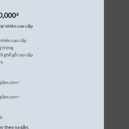
Giá
0,000
₫
hiện
tự nhiên cao cấp
tại
0,000₫.
là:
 nhiên cao cấp
21,500,000₫.
g trọng
8 ghế gỗ cao cấp
ăm
giảm còn=
giảm còn=
í.
ùy theo xa gần.