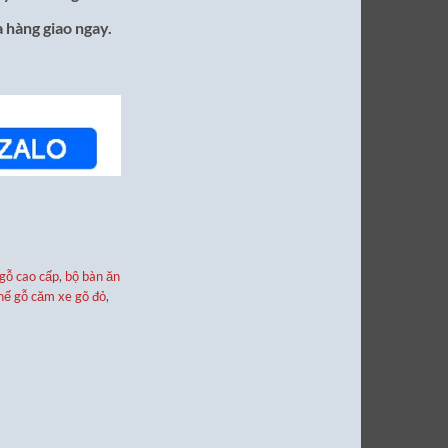
 hàng giao ngay.
 gỗ cao cấp
,
bộ bàn ăn
hế gỗ căm xe gõ đỏ
,