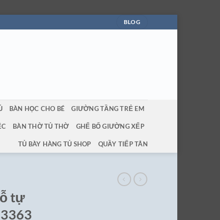
BLOG
Ủ
BÀN HỌC CHO BÉ
GIƯỜNG TẦNG TRẺ EM
ỆC
BÀN THỜ TỦ THỜ
GHẾ BỐ GIƯỜNG XẾP
TỦ BÀY HÀNG TỦ SHOP
QUẦY TIẾP TÂN
gỗ tự
 3363