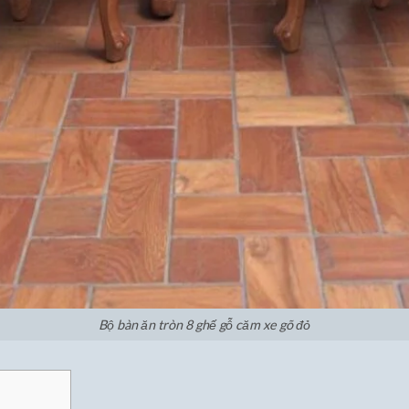
Bộ bàn ăn tròn 8 ghế gỗ căm xe gõ đỏ