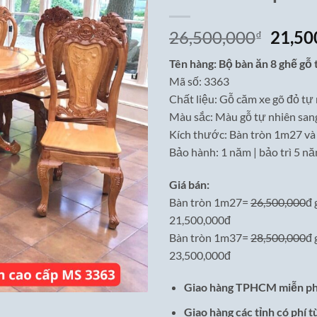
Giá
26,500,000
21,50
₫
gốc
Tên hàng: Bộ bàn ăn 8 ghế gỗ 
là:
Mã số: 3363
26,50
Chất liệu: Gỗ căm xe gõ đỏ tự
Màu sắc: Màu gỗ tự nhiên san
Kích thước: Bàn tròn 1m27 và 
Bảo hành: 1 năm | bảo trì 5 n
Giá bán:
Bàn tròn 1m27=
26,500,000
đ 
21,500,000đ
Bàn tròn 1m37=
28,500,000
đ 
23,500,000đ
Giao hàng TPHCM miễn ph
Giao hàng các tỉnh có phí t