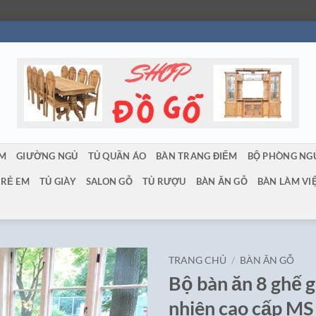
ẨM
GIƯỜNG NGỦ
TỦ QUẦN ÁO
BÀN TRANG ĐIỂM
BỘ PHÒNG NG
TRẺ EM
TỦ GIÀY
SALON GỖ
TỦ RƯỢU
BÀN ĂN GỖ
BÀN LÀM VI
TRANG CHỦ
/
BÀN ĂN GỖ
Bộ bàn ăn 8 ghế 
nhiên cao cấp MS