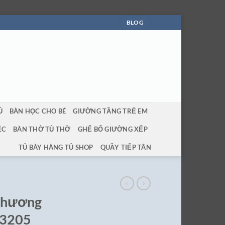
BLOG
Ủ
BÀN HỌC CHO BÉ
GIƯỜNG TẦNG TRẺ EM
ỆC
BÀN THỜ TỦ THỜ
GHẾ BỐ GIƯỜNG XẾP
TỦ BÀY HÀNG TỦ SHOP
QUẦY TIẾP TÂN
ỗ hương
 3205