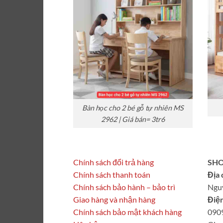
Bàn học cho 2 bé gỗ tự nhiên MS
2962 | Giá bán= 3tr6
Chính sách đổi trả hàng
SHO
Chính sách thanh toán
Địa 
Chính sách bảo hành – bảo trì
Ngu
Giao hàng và nhận hàng
Điện
Chính sách bảo mật khách hàng
090