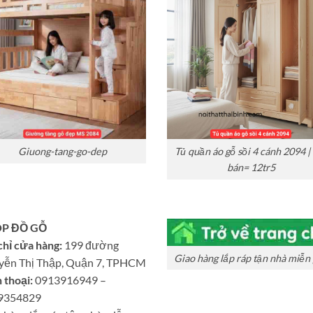
Giuong-tang-go-dep
Tủ quần áo gỗ sồi 4 cánh 2094 |
bán= 12tr5
P ĐỒ GỖ
chỉ cửa hàng:
199 đường
Giao hàng lắp ráp tận nhà miễn 
yễn Thị Thập, Quận 7, TPHCM
 thoại:
0913916949 –
9354829