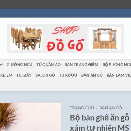
ẨM
GIƯỜNG NGỦ
TỦ QUẦN ÁO
BÀN TRANG ĐIỂM
BỘ PHÒNG NG
TRẺ EM
TỦ GIÀY
SALON GỖ
TỦ RƯỢU
BÀN ĂN GỖ
BÀN LÀM VI
TRANG CHỦ
/
BÀN ĂN GỖ
Bộ bàn ghế ăn g
xám tự nhiên MS