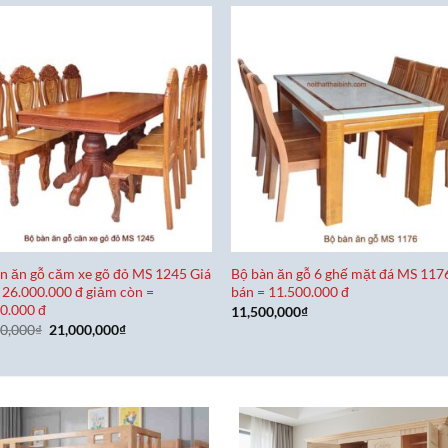
n ăn gỗ căm xe gõ đỏ MS 1245 Giá
Bộ bàn ăn gỗ 6 ghế mặt đá MS 117
 26.000.000 đ giảm còn =
bán = 11.500.000 đ
0.000 đ
11,500,000
₫
Giá
Giá
00,000
₫
21,000,000
₫
gốc
hiện
là:
tại
26,000,000₫.
là:
21,000,000₫.