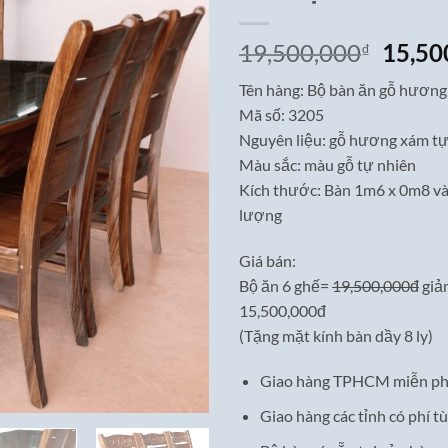
Giá
19,500,000
15,50
₫
gốc
Tên hàng: Bộ bàn ăn gỗ hương
là:
Mã số: 3205
19,50
Nguyên liệu: gỗ hương xám tự
Màu sắc: màu gỗ tự nhiên
Kích thước: Bàn 1m6 x 0m8 và
lượng
Giá bán:
Bộ ăn 6 ghế=
19,500,000đ
giả
15,500,000đ
(Tặng mặt kính bàn dầy 8 ly)
Giao hàng TPHCM miễn ph
Giao hàng các tỉnh có phí tù