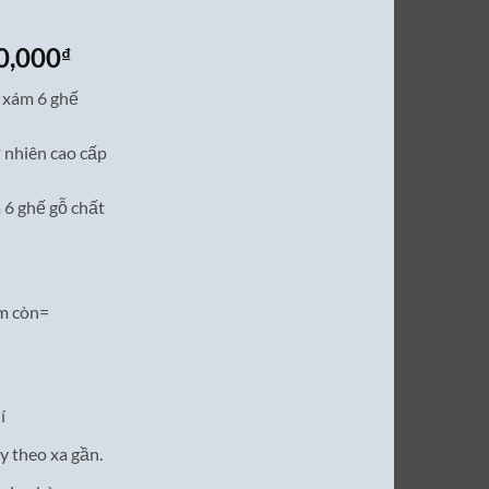
Giá
0,000
₫
hiện
 xám 6 ghế
tại
0,000₫.
là:
 nhiên cao cấp
15,500,000₫.
 6 ghế gỗ chất
m còn=
í
y theo xa gần.