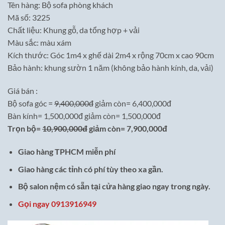
Tên hàng: Bộ sofa phòng khách
là:
tại
Mã số: 3225
10,900,000₫.
là:
Chất liệu: Khung gỗ, da tổng hợp + vải
7,900,000₫.
Màu sắc: màu xám
Kích thước: Góc 1m4 x ghế dài 2m4 x rộng 70cm x cao 90cm
Bảo hành: khung sườn 1 năm (không bảo hành kính, da, vải)
Giá bán :
Bộ sofa góc =
9,400,000đ
giảm còn= 6,400,000đ
Bàn kính= 1,500,000đ giảm còn= 1,500,000đ
Trọn bộ=
10,900,000đ
giảm còn= 7,900,000đ
Giao hàng TPHCM miễn phí
Giao hàng các tỉnh có phí tùy theo xa gần.
Bộ salon nệm có sẵn tại cửa hàng giao ngay trong ngày.
Gọi ngay 0913916949