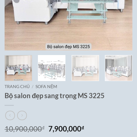
TRANG CHỦ
/
SOFA NỆM
Bộ salon đẹp sang trọng MS 3225
Giá
Giá
10,900,000
7,900,000
₫
₫
gốc
hiện