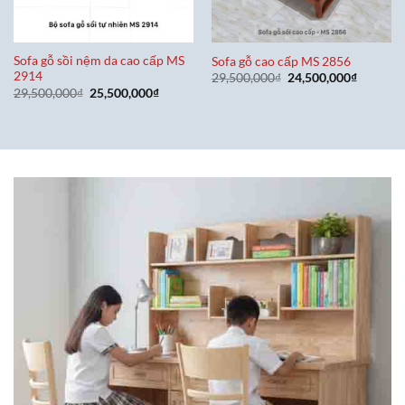
Sofa gỗ sồi nệm da cao cấp MS
Sofa gỗ cao cấp MS 2856
2914
Giá
Giá
29,500,000
₫
24,500,000
₫
gốc
hiện
Giá
Giá
29,500,000
₫
25,500,000
₫
là:
tại
gốc
hiện
29,500,000₫.
là:
là:
tại
24,500,0
29,500,000₫.
là:
25,500,000₫.