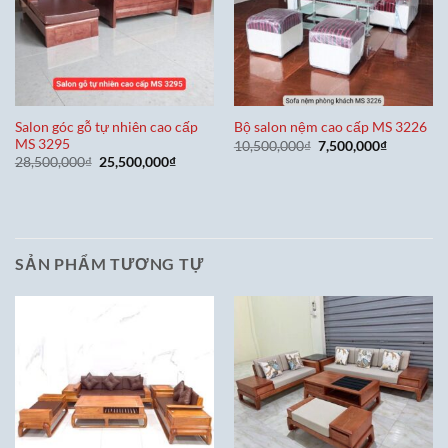
Salon góc gỗ tự nhiên cao cấp
Bộ salon nệm cao cấp MS 3226
MS 3295
Giá
Giá
10,500,000
₫
7,500,000
₫
gốc
hiện
Giá
Giá
28,500,000
₫
25,500,000
₫
là:
tại
gốc
hiện
10,500,000₫.
là:
là:
tại
7,500,000
28,500,000₫.
là:
25,500,000₫.
SẢN PHẨM TƯƠNG TỰ