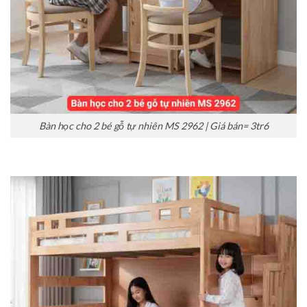
Bàn học cho 2 bé gỗ tự nhiên MS 2962 | Giá bán= 3tr6