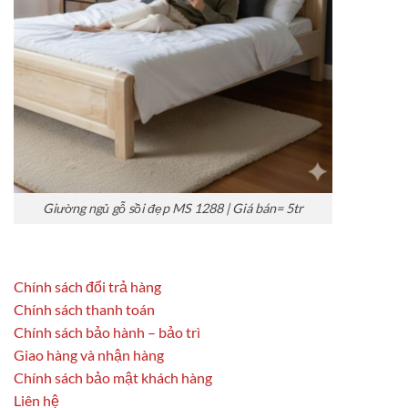
Giường ngủ gỗ sồi đẹp MS 1288 | Giá bán= 5tr
Chính sách đổi trả hàng
Chính sách thanh toán
Chính sách bảo hành – bảo trì
Giao hàng và nhận hàng
Chính sách bảo mật khách hàng
Liên hệ