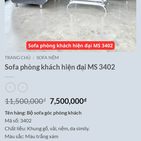
TRANG CHỦ
/
SOFA NỆM
Sofa phòng khách hiện đại MS 3402
Giá
Giá
11,500,000
7,500,000
₫
₫
gốc
hiện
Tên hàng: Bộ sofa góc phòng khách
là:
tại
Mã số: 3402
11,500,000₫.
là:
Chất liệu: Khung gổ, vải, nệm, da simily.
7,500,000₫.
Màu sắc: Màu trắng xám