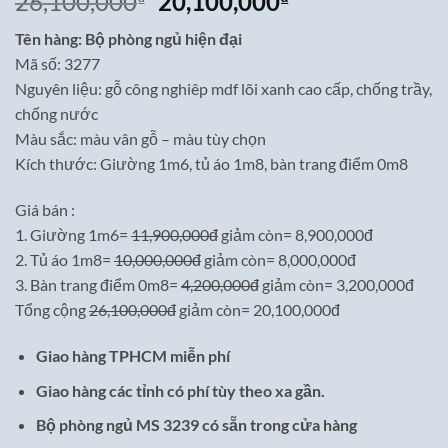
Giá
Giá
26,100,000
20,100,000
gốc
hiện
Tên hàng: Bộ phòng ngủ hiện đại
là:
tại
Mã số: 3277
26,100,000₫.
là:
Nguyên liệu: gỗ công nghiêp mdf lõi xanh cao cấp, chống trầy,
20,100,000₫.
chống nước
Màu sắc: màu vân gỗ – màu tùy chọn
Kích thước: Giường 1m6, tủ áo 1m8, bàn trang điểm 0m8
Giá bán :
1. Giường 1m6=
11,900,000đ
giảm còn= 8,900,000đ
2. Tủ áo 1m8=
10,000,000đ
giảm còn= 8,000,000đ
3. Bàn trang điểm 0m8=
4,200,000đ
giảm còn= 3,200,000đ
Tổng cộng
26,100,000đ
giảm còn= 20,100,000đ
Giao hàng TPHCM miễn phí
Giao hàng các tỉnh có phí tùy theo xa gần.
Bộ phòng ngủ MS 3239 có sẵn trong cửa hàng