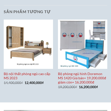
SẢN PHẨM TƯƠNG TỰ
Bộ nội thất phòng ngủ cao cấp
Bộ phòng ngủ hình Doremon
MS 2023
MS 1420 Giá bán= 19.200.000đ
giảm còn= 16.200.000đ
Giá
Giá
14,400,000
₫
12,400,000
₫
gốc
hiện
Giá
Giá
19,200,000
₫
16,200,000
₫
là:
tại
gốc
hiện
14,400,000₫.
là:
là:
tại
12,400,000₫.
19,200,000₫.
là:
16,200,0