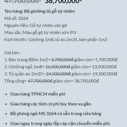
Giá
Giá
47,700,000
38,700,000
gốc
hiện
Tên hàng: Bộ giường tủ gỗ tự nhiên
là:
tại
Mã số: 3264
47,700,000₫.
là:
Nguyên liệu: Gỗ tự nhiên vân gõ
38,700,000₫.
Màu sắc: Màu gỗ gõ tự nhiên sơn PU
Kích thước: Giường 1m8, tủ áo 2m35, bàn phấn 1m2
Giá bán :
1. Bàn trang điểm 1m2=
6,700,000đ
giảm còn= 5,700,000đ
2. Giường ngủ 1m8=
16,500,000đ
giảm còn= 13,500,000đ
3. Tủ quần áo 2m35=
24,500,000đ
giảm còn= 19,500.000đ
Tổng cộng=
47,700,000đ
giảm còn= 38,700,000đ
Giao hàng TPHCM miễn phí
Giao hàng các tỉnh có phí tùy theo xa gần.
Bộ phòng ngủ MS 3264 có sẵn trong cửa hàng
Giao ngay trong ngày lắp ráp vận chuyển miễn phí.