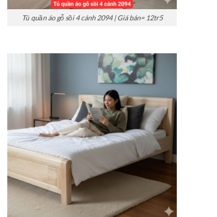
Tủ quần áo gỗ sồi 4 cánh 2094 | Giá bán= 12tr5