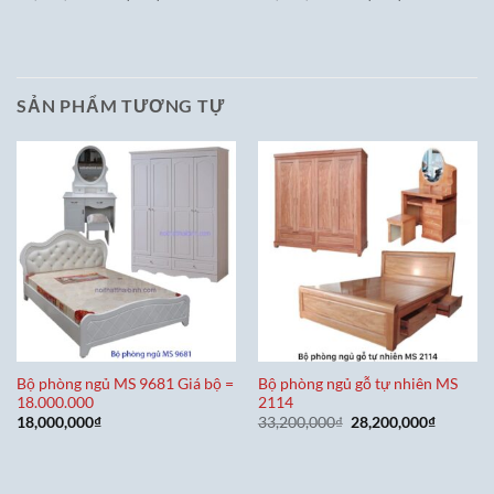
gốc
hiện
gốc
hiện
là:
tại
là:
tại
37,000,000₫.
là:
25,700,000₫.
là:
28,000,000₫.
20,700,0
SẢN PHẨM TƯƠNG TỰ
Bộ phòng ngủ MS 9681 Giá bộ =
Bộ phòng ngủ gỗ tự nhiên MS
18.000.000
2114
Giá
Giá
18,000,000
₫
33,200,000
₫
28,200,000
₫
gốc
hiện
là:
tại
33,200,000₫.
là:
28,200,0