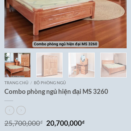
TRANG CHỦ
/
BỘ PHÒNG NGỦ
Combo phòng ngủ hiện đại MS 3260
Giá
Giá
25,700,000
20,700,000
₫
₫
gốc
hiện