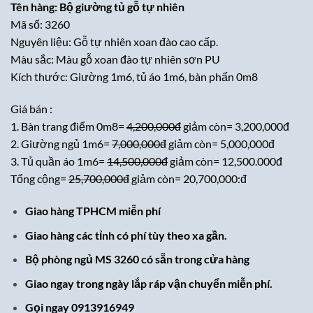
Tên hàng: Bộ giường tủ gỗ tự nhiên
là:
tại
Mã số: 3260
25,700,000₫.
là:
Nguyên liệu: Gỗ tự nhiên xoan đào cao cấp.
20,700,000₫.
Màu sắc: Màu gỗ xoan đào tự nhiên sơn PU
Kích thước: Giường 1m6, tủ áo 1m6, bàn phấn 0m8
Giá bán :
1. Bàn trang điểm 0m8=
4,200,000đ
giảm còn= 3,200,000đ
2. Giường ngủ 1m6=
7,000,000đ
giảm còn= 5,000,000đ
3. Tủ quần áo 1m6=
14,500,000đ
giảm còn= 12,500.000đ
Tổng cộng=
25,700,000đ
giảm còn= 20,700,000:đ
Giao hàng TPHCM miễn phí
Giao hàng các tỉnh có phí tùy theo xa gần.
Bộ phòng ngủ MS 3260 có sẵn trong cửa hàng
Giao ngay trong ngày lắp ráp vận chuyển miễn phí.
Gọi ngay 0913916949