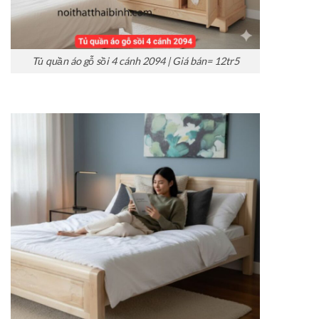
Tủ quần áo gỗ sồi 4 cánh 2094 | Giá bán= 12tr5