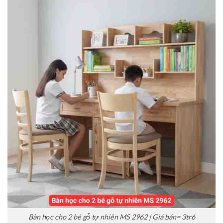
Bàn học cho 2 bé gỗ tự nhiên MS 2962 | Giá bán= 3tr6