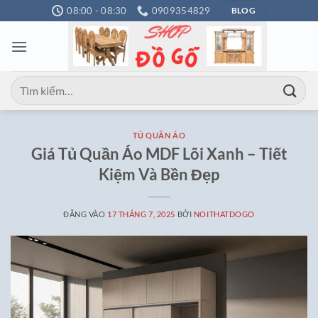
Bỏ
08:00 - 08:30
0909354829
BLOG
qua
nội
dung
Tìm
kiếm:
TỦ QUẦN ÁO
Giá Tủ Quần Áo MDF Lõi Xanh – Tiết
Kiệm Và Bền Đẹp
ĐĂNG VÀO
17 THÁNG 7, 2025
BỞI
NOITHATDOGO