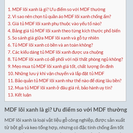
1.
MDF lõi xanh là gì? Ưu điểm so với MDF thường
2.
Vì sao nên chọn tủ quần áo MDF lõi xanh chống ẩm?
3.
Giá tủ MDF lõi xanh phụ thuộc vào yếu tố nào?
4.
Bảng giá tủ MDF lõi xanh theo từng kích thước phổ biến
5.
So sánh giá giữa MDF lõi xanh và gỗ tự nhiên
6.
Tủ MDF lõi xanh có bền và an toàn không?
7.
Các kiểu dáng tủ MDF lõi xanh được ưa chuộng
8.
Tủ MDF lõi xanh có dễ phối với nội thất phòng ngủ không?
9.
Mẹo mua tủ MDF lõi xanh giá tốt, chất lượng ổn định
10.
Những lưu ý khi vận chuyển và lắp đặt tủ MDF
11.
Bảo quản tủ MDF lõi xanh như thế nào để dùng lâu bền?
12.
Mua tủ MDF lõi xanh ở đâu giá rẻ, bảo hành uy tín?
13.
Kết luận
MDF lõi xanh là gì? Ưu điểm so với MDF thường
MDF lõi xanh là loại vật liệu gỗ công nghiệp, được sản xuất
từ bột gỗ và keo tổng hợp, nhưng có đặc tính chống ẩm tốt