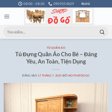
Bỏ
08:00 - 08:30
0909354829
BLOG
qua
nội
dung
Tìm
kiếm:
TỦ QUẦN ÁO
Tủ Đựng Quần Áo Cho Bé – Đáng
Yêu, An Toàn, Tiện Dụng
ĐĂNG VÀO
17 THÁNG 7, 2025
BỞI
NOITHATDOGO