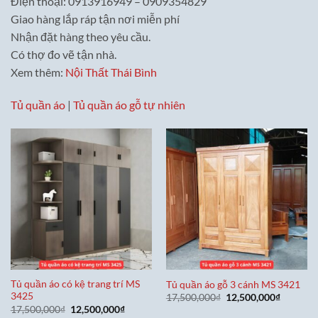
Điện thoại: 0913916949 – 0909354829
Giao hàng lắp ráp tận nơi miễn phí
Nhận đặt hàng theo yêu cầu.
Có thợ đo vẽ tận nhà.
Xem thêm:
Nội Thất Thái Bình
Tủ quần áo
|
Tủ quần áo gỗ tự nhiên
Tủ quần áo có kệ trang trí MS
Tủ quần áo gỗ 3 cánh MS 3421
3425
Giá
Giá
17,500,000
₫
12,500,000
₫
gốc
hiện
Giá
Giá
17,500,000
₫
12,500,000
₫
là:
tại
gốc
hiện