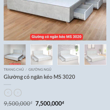
TRANG CHỦ
/
GIƯỜNG NGỦ
Giường có ngăn kéo MS 3020
Giá
Giá
9,500,000
7,500,000
₫
₫
gốc
hiện