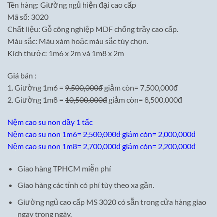
Tên hàng: Giường ngủ hiện đại cao cấp
là:
tại
Mã số: 3020
9,500,000₫.
là:
Chất liệu: Gỗ công nghiệp MDF chống trầy cao cấp.
7,500,000₫.
Màu sắc: Màu xám hoặc màu sắc tùy chọn.
Kích thước: 1m6 x 2m và 1m8 x 2m
Giá bán :
1. Giường 1m6 =
9,500,000đ
giảm còn= 7,500,000đ
2. Giường 1m8 =
10,500,000đ
giảm còn= 8,500,000đ
Nệm cao su non dầy 1 tấc
Nệm cao su non 1m6=
2,500,000đ
giảm còn= 2,000,000đ
Nệm cao su non 1m8=
2,700,000đ
giảm còn= 2,200,000đ
Giao hàng TPHCM miễn phí
Giao hàng các tỉnh có phí tùy theo xa gần.
Giường ngủ cao cấp MS 3020 có sẵn trong cửa hàng giao
ngay trong ngày.