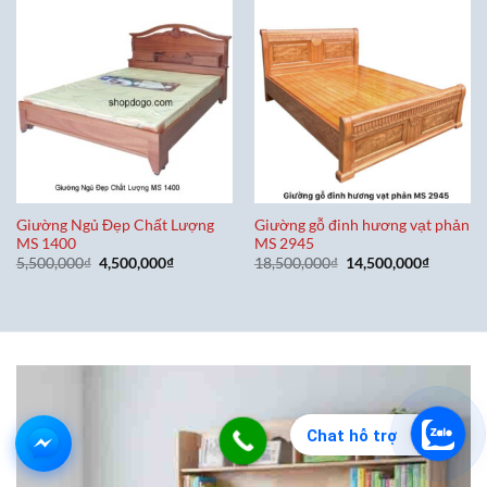
Giường Ngủ Đẹp Chất Lượng
Giường gỗ đinh hương vạt phản
MS 1400
MS 2945
Giá
Giá
Giá
Giá
5,500,000
₫
4,500,000
₫
18,500,000
₫
14,500,000
₫
gốc
hiện
gốc
hiện
là:
tại
là:
tại
5,500,000₫.
là:
18,500,000₫.
là:
4,500,000₫.
14,500,0
Chat hỗ trợ