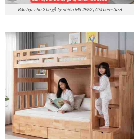
Bàn học cho 2 bé gỗ tự nhiên MS 2962 | Giá bán= 3tr6