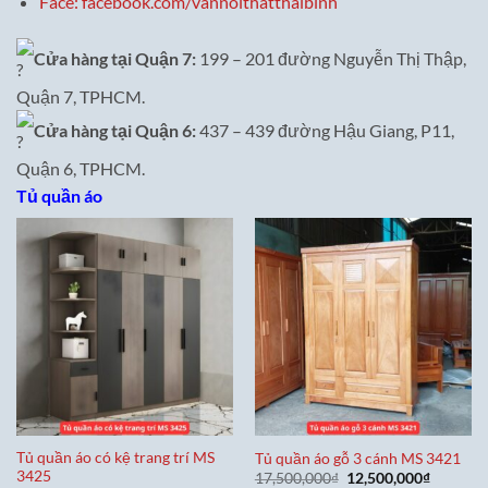
Face: facebook.com/vannoithatthaibinh
Cửa hàng tại Quận 7:
199 – 201 đường Nguyễn Thị Thập,
Quận 7, TPHCM.
Cửa hàng tại Quận 6:
437 – 439 đường Hậu Giang, P11,
Quận 6, TPHCM.
Tủ quần áo
Tủ quần áo có kệ trang trí MS
Tủ quần áo gỗ 3 cánh MS 3421
3425
Giá
Giá
17,500,000
₫
12,500,000
₫