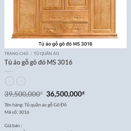
TRANG CHỦ
/
TỦ QUẦN ÁO
Tủ áo gỗ gõ đỏ MS 3016
Giá
Giá
39,500,000
36,500,000
₫
₫
gốc
hiện
Tên hàng: Tủ quần áo gỗ Gõ Đỏ
là:
tại
Mã số: 3016
39,500,000₫.
là:
36,500,000₫.
Giá bán :