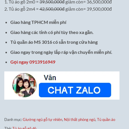
1. Tủ áo gỗ 2m0 =
39,500,000đ
giảm còn= 36,500,000đ
2. Tủ áo gỗ 2m4 =
42,500,000đ
giảm còn= 39,500,000đ
Giao hàng TPHCM miễn phí
Giao hàng các tỉnh có phí tùy theo xa gần.
Tủ quần áo MS 3016 có sẵn trong cửa hàng
Giao ngay trong ngày lắp ráp vận chuyển miễn phí.
Gọi ngay 0913916949
Danh mục:
Giường ngủ gỗ tự nhiên
,
Nội thất phòng ngủ
,
Tủ quần áo
Thẻ:
Tủ áo gỗ gõ đỏ