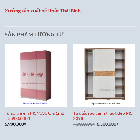
là:
tại
8,500,000
14,500,000₫.
là:
10,500,000₫.
Xưởng sản xuất nội thất Thái Bình
SẢN PHẨM TƯƠNG TỰ
Tủ áo trẻ em MS 9036 Giá 1m2
Tủ quần áo cánh trượt đẹp MS
= 5.900.000đ
2098
Giá
Giá
5,900,000
₫
7,000,000
₫
6,500,000
₫
gốc
hiện
là:
tại
7,000,000₫.
là: