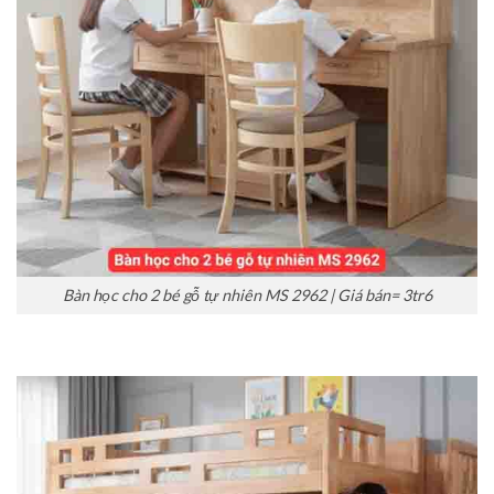
Bàn học cho 2 bé gỗ tự nhiên MS 2962 | Giá bán= 3tr6