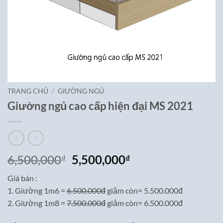
TRANG CHỦ
/
GIƯỜNG NGỦ
Giường ngủ cao cấp hiện đại MS 2021
Giá
Giá
6,500,000
5,500,000
₫
₫
gốc
hiện
Giá bán :
là:
tại
1. Giường 1m6 =
6.500.000đ
giảm còn= 5.500.000đ
6,500,000₫.
là:
2. Giường 1m8 =
7.500.000đ
giảm còn= 6.500.000đ
5,500,000₫.