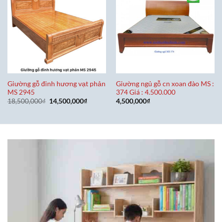
Giường gỗ đinh hương vạt phản
Giường ngủ gỗ cn xoan đào MS :
MS 2945
374 Giá : 4.500.000
Giá
Giá
18,500,000
₫
14,500,000
₫
4,500,000
₫
gốc
hiện
là:
tại
18,500,000₫.
là:
14,500,000₫.