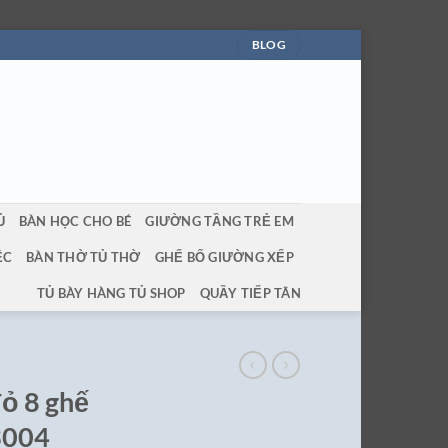
BLOG
Ủ
BÀN HỌC CHO BÉ
GIƯỜNG TẦNG TRẺ EM
ỆC
BÀN THỜ TỦ THỜ
GHẾ BỐ GIƯỜNG XẾP
TỦ BÀY HÀNG TỦ SHOP
QUẦY TIẾP TÂN
đỏ 8 ghế
3004