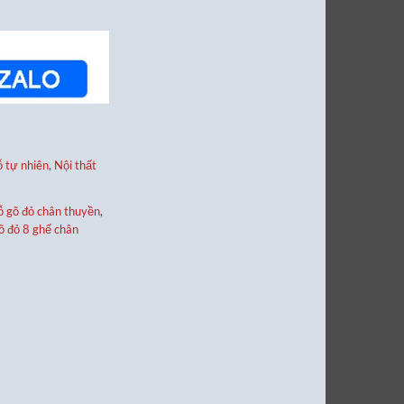
 tự nhiên
,
Nội thất
ỗ gõ đỏ chân thuyền
,
õ đỏ 8 ghế chân