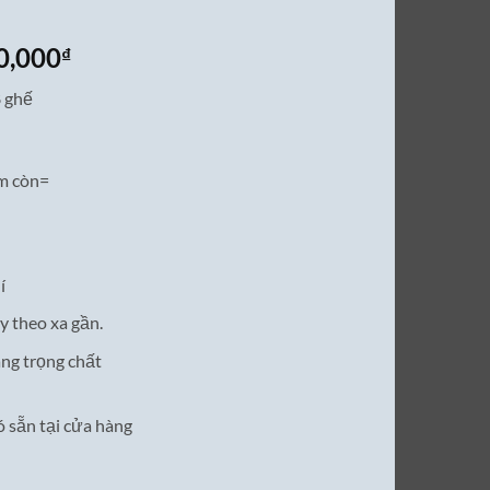
Giá
0,000
₫
hiện
8 ghế
tại
0,000₫.
là:
38,500,000₫.
m còn=
í
y theo xa gần.
ang trọng chất
 sẵn tại cửa hàng