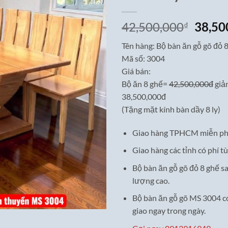
Giá
42,500,000
38,50
₫
gốc
Tên hàng: Bộ bàn ăn gỗ gõ đỏ 
là:
Mã số: 3004
42,50
Giá bán:
Bộ ăn 8 ghế=
42,500,000đ
giả
38,500,000đ
(Tặng mặt kính bàn dầy 8 ly)
Giao hàng TPHCM miễn ph
Giao hàng các tỉnh có phí tù
Bộ bàn ăn gỗ gõ đỏ 8 ghế s
lượng cao.
Bộ bàn ăn gỗ gõ MS 3004 có
giao ngay trong ngày.