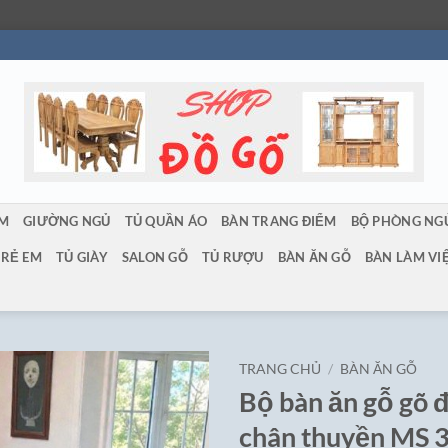
ẨM
GIƯỜNG NGỦ
TỦ QUẦN ÁO
BÀN TRANG ĐIỂM
BỘ PHÒNG NG
TRẺ EM
TỦ GIÀY
SALON GỖ
TỦ RƯỢU
BÀN ĂN GỖ
BÀN LÀM VI
TRANG CHỦ
/
BÀN ĂN GỖ
Bộ bàn ăn gỗ gõ 
chân thuyền MS 