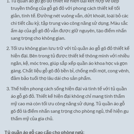
Tủ quần áo gỗ gõ đỏ thiết kế hiện đại kết hợp vẻ đẹp
truyền thống của gỗ gõ đỏ với phong cách thiết kế tối
giản, tinh tế. Đường nét vuông vắn, dứt khoát, loại bỏ các
chi tiết cầu kỳ, tập trung vào công năng sử dụng. Màu sắc
ấm áp của gỗ gõ đỏ vẫn được giữ nguyên, tạo điểm nhấn
sang trọng cho không gian.
Tối ưu không gian lưu trữ với tủ quần áo gỗ gõ đỏ thiết kế
hiện đại. Bên trong tủ được thiết kế thông minh với nhiều
ngăn, kệ, móc treo, giúp sắp xếp quần áo khoa học và gọn
gàng. Chất liệu gỗ gõ đỏ bền bỉ, chống mối mọt, cong vênh,
đảm bảo tuổi thọ lâu dài cho sản phẩm.
Thể hiện phong cách sống hiện đại và tinh tế với tủ quần
áo gỗ gõ đỏ. Thiết kế hiện đại không chỉ mang tính thẩm
mỹ cao mà còn tối ưu công năng sử dụng. Tủ quần áo gỗ
gõ đỏ là điểm nhấn sang trọng cho phòng ngủ, thể hiện gu
thẩm mỹ của gia chủ.
Tủ quần áo gỗ cao cấp cho phòng ngủ: