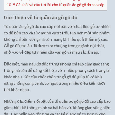
10.
9 Câu hỏi và câu trả lời cho tủ quần áo gỗ gõ đỏ cao cấp
Giới thiệu về tủ quần áo gỗ gõ đỏ
Tủ quần áo gỗ gõ đỏ cao cấp nổi bật với chất liệu gỗ tự nhiên
có độ bền cao và sức mạnh vượt trội, tạo nên một sản phẩm
không chỉ bền vững mà còn mang lại hiệu quả thẩm mỹ cao.
Gỗ gõ đỏ, từ lâu đã được ưa chuộng trong ngành nội thất,
nhờ vào vẻ đẹp tự nhiên của vân gỗ và màu sắc ấm áp.
Đặc biệt, màu nâu đỏ đặc trưng không chỉ tạo cảm giác sang
trọng mà còn dễ dàng kết hợp với nhiều phong cách trang trí
khác nhau. Kết cấu chắc chắn từ gỗ gõ đỏ giúp tủ có khả
năng chống cong vênh, co ngót trong nhiều điều kiện thời
tiết khác nhau.
Những đặc điểm nổi bật của tủ quần áo gỗ gõ đỏ cao cấp bao
gồm thiết kế thông minh và hài hòa với không gian sống hiện
đại. Các ngăn kéo rộng rãi và các kệ được bố trí hợp lý cho