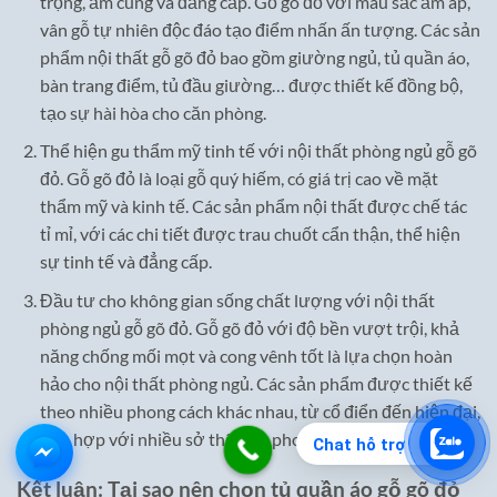
trọng, ấm cúng và đẳng cấp. Gỗ gõ đỏ với màu sắc ấm áp,
vân gỗ tự nhiên độc đáo tạo điểm nhấn ấn tượng. Các sản
phẩm nội thất gỗ gõ đỏ bao gồm giường ngủ, tủ quần áo,
bàn trang điểm, tủ đầu giường… được thiết kế đồng bộ,
tạo sự hài hòa cho căn phòng.
Thể hiện gu thẩm mỹ tinh tế với nội thất phòng ngủ gỗ gõ
đỏ. Gỗ gõ đỏ là loại gỗ quý hiếm, có giá trị cao về mặt
thẩm mỹ và kinh tế. Các sản phẩm nội thất được chế tác
tỉ mỉ, với các chi tiết được trau chuốt cẩn thận, thể hiện
sự tinh tế và đẳng cấp.
Đầu tư cho không gian sống chất lượng với nội thất
phòng ngủ gỗ gõ đỏ. Gỗ gõ đỏ với độ bền vượt trội, khả
năng chống mối mọt và cong vênh tốt là lựa chọn hoàn
hảo cho nội thất phòng ngủ. Các sản phẩm được thiết kế
theo nhiều phong cách khác nhau, từ cổ điển đến hiện đại,
phù hợp với nhiều sở thích và phong cách nội thất.
Chat hỗ trợ
Kết luận: Tại sao nên chọn tủ quần áo gỗ gõ đỏ