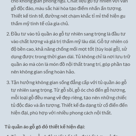
cho không gian phòng ngủ. Chất liệu gỗ tự nhiên với vân
gỗ độc đáo, màu sắc hài hòa tạo điểm nhấn ấn tượng.
Thiết kế tinh tế, đường nét chạm khắc tỉ mỉ thể hiện gu
thẩm mỹ tinh tế của gia chủ.
Đầu tư vào tủ quần áo gỗ tự nhiên sang trọng là đầu tư
vào chất lượng và giá trị thẩm mỹ lâu dài. Gỗ tự nhiên có
độ bền cao, khả năng chống mối mọt tốt (tùy loại gỗ), sử
dụng được trong thời gian dài. Tủ không chỉ là nơi lưu trữ
quần áo mà còn là món đồ nội thất trang trí, góp phần tạo
nên không gian sống hoàn hảo.
Tận hưởng không gian sống đẳng cấp với tủ quần áo gỗ
tự nhiên sang trọng. Từ gỗ sồi, gỗ óc chó đến gỗ hương,
mỗi loại gỗ đều mang vẻ đẹp riêng, tạo nên những chiếc
tủ độc đáo và ấn tượng. Thiết kế đa dạng từ cổ điển đến
hiện đại, phù hợp với nhiều phong cách nội thất.
Tủ quần áo gỗ gõ đỏ thiết kế hiện đại: