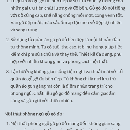
Tủ quần áo gỗ gõ đỏ bền đẹp là sự lựa chọn lý tưởng cho
những ai ưu tiên chất lượng và độ bền. Gỗ gõ đỏ nổi tiếng
với độ cứng cáp, khả năng chống mối mọt, cong vênh tốt.
Vân gỗ đẹp mắt, màu sắc ấm áp tạo nên vẻ đẹp tự nhiên
và sang trọng.
Sử dụng tủ quần áo gỗ gõ đỏ bền đẹp là một khoản đầu
tư thông minh. Tủ có tuổi thọ cao, ít bị hư hỏng, giúp tiết
kiệm chi phí sửa chữa và thay thế. Thiết kế đa dạng, phù
hợp với nhiều không gian và phong cách nội thất.
Tận hưởng không gian sống tiện nghi và thoải mái với tủ
quần áo gỗ gõ đỏ bền đẹp. Tủ không chỉ là nơi lưu trữ
quần áo gọn gàng mà còn là điểm nhấn trang trí cho
phòng ngủ. Chất liệu gỗ gõ đỏ mang đến cảm giác ấm
cúng và gần gũi với thiên nhiên.
Nội thất phòng ngủ gỗ gõ đỏ:
Nội thất phòng ngủ gỗ gõ đỏ mang đến không gian sang