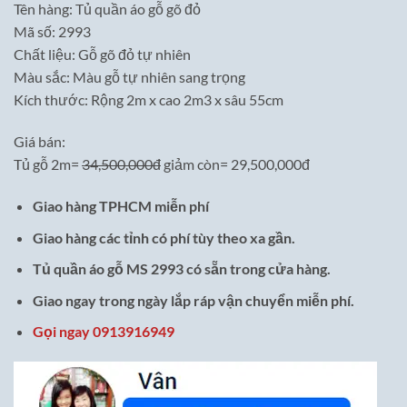
Tên hàng: Tủ quần áo gỗ gõ đỏ
là:
tại
Mã số: 2993
34,500,000₫.
là:
Chất liệu: Gỗ gõ đỏ tự nhiên
29,500,000₫.
Màu sắc: Màu gỗ tự nhiên sang trọng
Kích thước: Rộng 2m x cao 2m3 x sâu 55cm
Giá bán:
Tủ gỗ 2m=
34,500,000đ
giảm còn= 29,500,000đ
Giao hàng TPHCM miễn phí
Giao hàng các tỉnh có phí tùy theo xa gần.
Tủ quần áo gỗ MS 2993 có sẵn trong cửa hàng.
Giao ngay trong ngày lắp ráp vận chuyển miễn phí.
Gọi ngay 0913916949