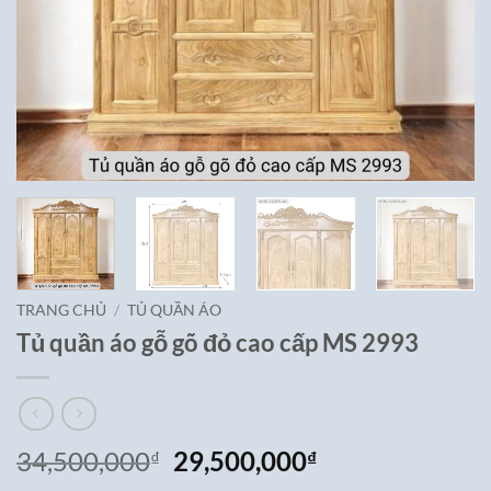
TRANG CHỦ
/
TỦ QUẦN ÁO
Tủ quần áo gỗ gõ đỏ cao cấp MS 2993
Giá
Giá
34,500,000
29,500,000
₫
₫
gốc
hiện