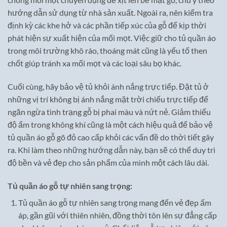
hướng dẫn sử dụng từ nhà sản xuất. Ngoài ra, nên kiểm tra
định kỳ các khe hở và các phần tiếp xúc của gỗ để kịp thời
phát hiện sự xuất hiện của mối mọt. Việc giữ cho tủ quần áo
trong môi trường khô ráo, thoáng mát cũng là yếu tố then
chốt giúp tránh xa mối mọt và các loại sâu bọ khác.
Cuối cùng, hãy bảo vệ tủ khỏi ánh nắng trực tiếp. Đặt tủ ở
những vị trí không bị ánh nắng mặt trời chiếu trực tiếp để
ngăn ngừa tình trạng gỗ bị phai màu và nứt nẻ. Giảm thiểu
độ ẩm trong không khí cũng là một cách hiệu quả để bảo vệ
tủ quần áo gỗ gõ đỏ cao cấp khỏi các vấn đề do thời tiết gây
ra. Khi làm theo những hướng dẫn này, bạn sẽ có thể duy trì
độ bền và vẻ đẹp cho sản phẩm của mình một cách lâu dài.
Tủ quần áo gỗ tự nhiên sang trọng:
Tủ quần áo gỗ tự nhiên sang trọng mang đến vẻ đẹp ấm
áp, gần gũi với thiên nhiên, đồng thời tôn lên sự đẳng cấp