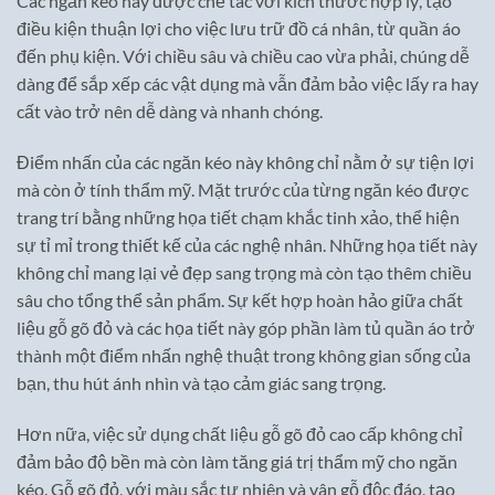
Các ngăn kéo này được chế tác với kích thước hợp lý, tạo
điều kiện thuận lợi cho việc lưu trữ đồ cá nhân, từ quần áo
đến phụ kiện. Với chiều sâu và chiều cao vừa phải, chúng dễ
dàng để sắp xếp các vật dụng mà vẫn đảm bảo việc lấy ra hay
cất vào trở nên dễ dàng và nhanh chóng.
Điểm nhấn của các ngăn kéo này không chỉ nằm ở sự tiện lợi
mà còn ở tính thẩm mỹ. Mặt trước của từng ngăn kéo được
trang trí bằng những họa tiết chạm khắc tinh xảo, thể hiện
sự tỉ mỉ trong thiết kế của các nghệ nhân. Những họa tiết này
không chỉ mang lại vẻ đẹp sang trọng mà còn tạo thêm chiều
sâu cho tổng thể sản phẩm. Sự kết hợp hoàn hảo giữa chất
liệu gỗ gõ đỏ và các họa tiết này góp phần làm tủ quần áo trở
thành một điểm nhấn nghệ thuật trong không gian sống của
bạn, thu hút ánh nhìn và tạo cảm giác sang trọng.
Hơn nữa, việc sử dụng chất liệu gỗ gõ đỏ cao cấp không chỉ
đảm bảo độ bền mà còn làm tăng giá trị thẩm mỹ cho ngăn
kéo. Gỗ gõ đỏ, với màu sắc tự nhiên và vân gỗ độc đáo, tạo