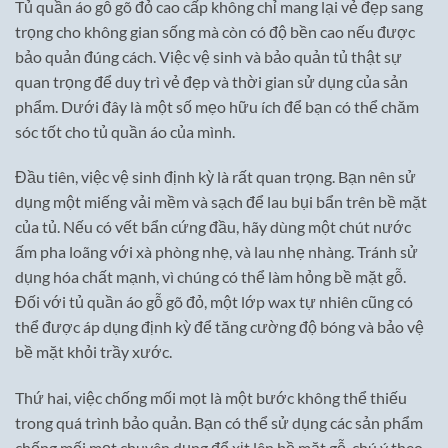
Tủ quần áo gỗ gõ đỏ cao cấp không chỉ mang lại vẻ đẹp sang
trọng cho không gian sống mà còn có độ bền cao nếu được
bảo quản đúng cách. Việc vệ sinh và bảo quản tủ thật sự
quan trọng để duy trì vẻ đẹp và thời gian sử dụng của sản
phẩm. Dưới đây là một số mẹo hữu ích để bạn có thể chăm
sóc tốt cho tủ quần áo của mình.
Đầu tiên, việc vệ sinh định kỳ là rất quan trọng. Bạn nên sử
dụng một miếng vải mềm và sạch để lau bụi bẩn trên bề mặt
của tủ. Nếu có vết bẩn cứng đầu, hãy dùng một chút nước
ấm pha loãng với xà phòng nhẹ, và lau nhẹ nhàng. Tránh sử
dụng hóa chất mạnh, vì chúng có thể làm hỏng bề mặt gỗ.
Đối với tủ quần áo gỗ gõ đỏ, một lớp wax tự nhiên cũng có
thể được áp dụng định kỳ để tăng cường độ bóng và bảo vệ
bề mặt khỏi trầy xước.
Thứ hai, việc chống mối mọt là một bước không thể thiếu
trong quá trình bảo quản. Bạn có thể sử dụng các sản phẩm
chống mối mọt chuyên dụng để xịt lên bề mặt gỗ, chú ý theo