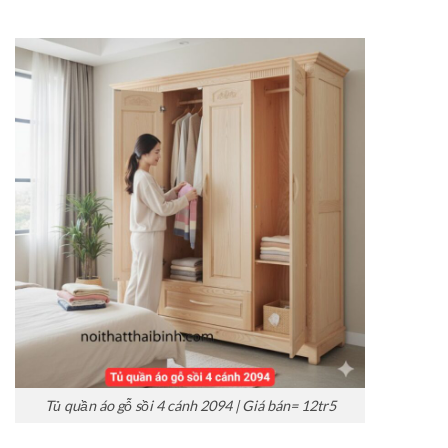
Tủ quần áo gỗ sồi 4 cánh 2094 | Giá bán= 12tr5