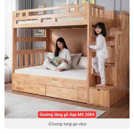
Giuong-tang-go-dep