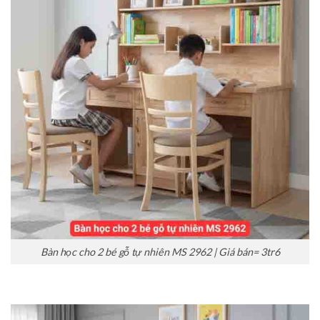
Bàn học cho 2 bé gỗ tự nhiên MS 2962 | Giá bán= 3tr6