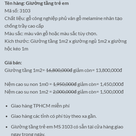
Tên hàng: Giường tầng trẻ em
là:
tại
Mã số: 3103
16,800,000₫.
là:
Chất liệu: gỗ công nghiệp phủ vân gỗ melamine nhân tạo
13,800,000₫.
chống trầy cao cấp
Màu sắc: màu vân gỗ hoặc màu sắc tùy chọn.
Kích thước: Giường tầng 1m2 x giường ngủ 1m2 x giường
hộc kéo 1m
Giá bán:
Giường tầng 1m2=
16,800,000đ
giảm còn= 13,800,000đ
Nệm cao su non 1m0 =
1,950,000đ
giảm còn= 1,450,000đ
Nệm cao su non 1m2 =
2,000,000đ
giảm còn= 1,500,000đ
Giao hàng TPHCM miễn phí
Giao hàng các tỉnh có phí tùy theo xa gần.
Giường tầng trẻ em MS 3103 có sẵn tại cửa hàng giao
ngay trong ngày.