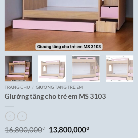
TRANG CHỦ
/
GIƯỜNG TẦNG TRẺ EM
Giường tầng cho trẻ em MS 3103
Giá
Giá
16,800,000
13,800,000
₫
₫
gốc
hiện