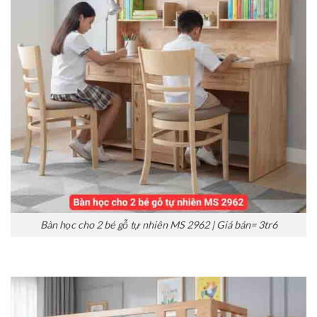
Bàn học cho 2 bé gỗ tự nhiên MS 2962 | Giá bán= 3tr6