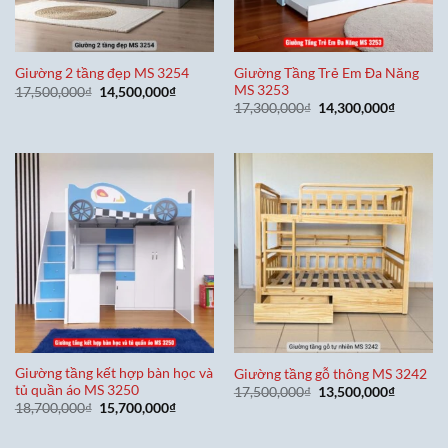
Giường Tầng Trẻ Em Đa Năng
Giường 2 tầng đẹp MS 3254
MS 3253
Giá
Giá
17,500,000
₫
14,500,000
₫
gốc
hiện
Giá
Giá
17,300,000
₫
14,300,000
₫
là:
tại
gốc
hiện
17,500,000₫.
là:
là:
tại
14,500,000₫.
17,300,000₫.
là:
14,300,0
Giường tầng kết hợp bàn học và
Giường tầng gỗ thông MS 3242
tủ quần áo MS 3250
Giá
Giá
17,500,000
₫
13,500,000
₫
gốc
hiện
Giá
Giá
18,700,000
₫
15,700,000
₫
là:
tại
gốc
hiện
17,500,000₫.
là:
là:
tại
13,500,0
18,700,000₫.
là: