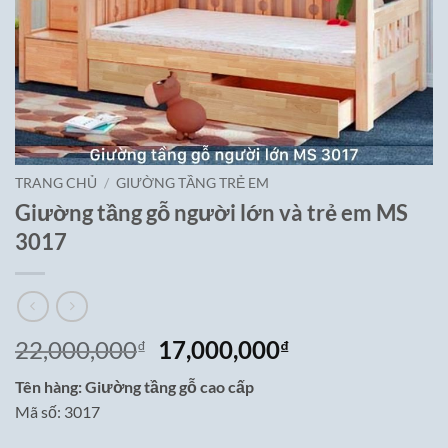
TRANG CHỦ
/
GIƯỜNG TẦNG TRẺ EM
Giường tầng gỗ người lớn và trẻ em MS
3017
Giá
Giá
22,000,000
17,000,000
₫
₫
gốc
hiện
Tên hàng: Giường tầng gỗ cao cấp
là:
tại
Mã số: 3017
22,000,000₫.
là:
17,000,000₫.