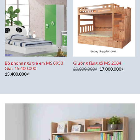
Bộ phòng ngủ trẻ em MS 8953
Giường tầng gỗ MS 2084
Giá : 15.400.000
Giá
Giá
20,000,000
₫
17,000,000
₫
gốc
hiện
15,400,000
₫
là:
tại
20,000,000₫.
là:
17,000,0