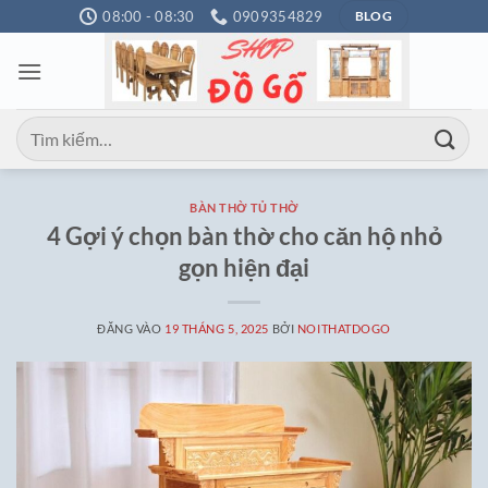
Bỏ
08:00 - 08:30
0909354829
BLOG
qua
nội
dung
Tìm
kiếm:
BÀN THỜ TỦ THỜ
4 Gợi ý chọn bàn thờ cho căn hộ nhỏ
gọn hiện đại
ĐĂNG VÀO
19 THÁNG 5, 2025
BỞI
NOITHATDOGO