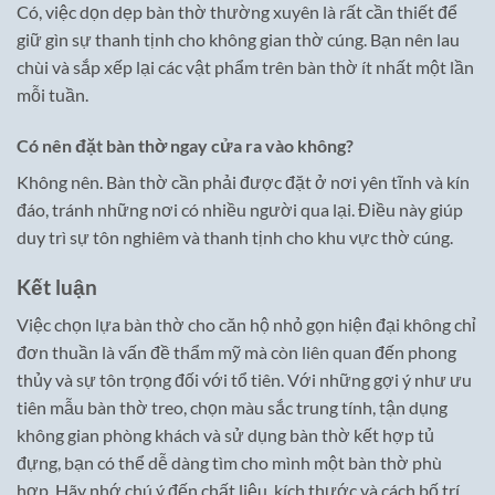
Có, việc dọn dẹp bàn thờ thường xuyên là rất cần thiết để
giữ gìn sự thanh tịnh cho không gian thờ cúng. Bạn nên lau
chùi và sắp xếp lại các vật phẩm trên bàn thờ ít nhất một lần
mỗi tuần.
Có nên đặt bàn thờ ngay cửa ra vào không?
Không nên. Bàn thờ cần phải được đặt ở nơi yên tĩnh và kín
đáo, tránh những nơi có nhiều người qua lại. Điều này giúp
duy trì sự tôn nghiêm và thanh tịnh cho khu vực thờ cúng.
Kết luận
Việc chọn lựa bàn thờ cho căn hộ nhỏ gọn hiện đại không chỉ
đơn thuần là vấn đề thẩm mỹ mà còn liên quan đến phong
thủy và sự tôn trọng đối với tổ tiên. Với những gợi ý như ưu
tiên mẫu bàn thờ treo, chọn màu sắc trung tính, tận dụng
không gian phòng khách và sử dụng bàn thờ kết hợp tủ
đựng, bạn có thể dễ dàng tìm cho mình một bàn thờ phù
hợp. Hãy nhớ chú ý đến chất liệu, kích thước và cách bố trí