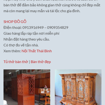
bàn thờ để đảm bảo không gian thờ cúng không chỉ đẹp mắt
mà còn mang lại may mắn và tài lộc cho gia đình.
SHOP ĐỒ GỖ
Điện thoại: 0913916949 – 0909354829
Giao hàng lắp ráp tận nơi miễn phí
Nhận đặt hàng theo yêu cầu.
Có thợ đo vẽ tận nhà.
Xem thêm:
Nội Thất Thái Bình
Tủ thờ bàn thờ
|
Bàn thờ đẹp