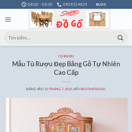
Bỏ
08:00 - 08:30
0909354829
BLOG
qua
nội
dung
Tìm
kiếm:
TỦ RƯỢU
Mẫu Tủ Rượu Đẹp Bằng Gỗ Tự Nhiên
Cao Cấp
ĐĂNG VÀO
10 THÁNG 7, 2025
BỞI
NOITHATDOGO