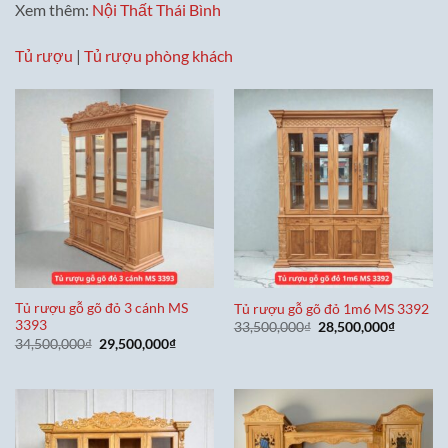
Xem thêm:
Nội Thất Thái Bình
Tủ rượu
|
Tủ rượu phòng khách
Tủ rượu gỗ gõ đỏ 3 cánh MS
Tủ rượu gỗ gõ đỏ 1m6 MS 3392
3393
Giá
Giá
33,500,000
₫
28,500,000
₫
gốc
hiện
Giá
Giá
34,500,000
₫
29,500,000
₫
là:
tại
gốc
hiện
33,500,000₫.
là:
là:
tại
28,500,0
34,500,000₫.
là:
29,500,000₫.