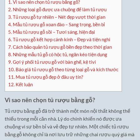
1.
Vì sao nên chọn tủ rượu bằng gỗ?
2.
Những loại gỗ được ưa chuộng để làm tủ rượu
3.
Tủ rượu gỗ tự nhiên – Nét đẹp vượt thời gian
4.
Mẫu tủ rượu gỗ xoan đào – Sang trọng, bền bỉ
5.
Mẫu tủ rượu gỗ sồi – Tươi sáng, hiện đại
6.
Tủ rượu gỗ kết hợp cánh kính – Đẹp và tiện nghi
7.
Cách bảo quản tủ rượu gỗ bền đẹp theo thời gian
8.
Những mẫu tủ gỗ có hộc tủ, ngăn kéo tiện dụng
9.
Gợi ý phối tủ rượu gỗ với bàn ghế, kệ tivi
10.
Báo giá tủ rượu gỗ theo từng loại gỗ và kích thước
11.
Mua tủ rượu gỗ đẹp ở đâu uy tín?
12.
Kết luận
Vì sao nên chọn tủ rượu bằng gỗ?
Tủ rượu bằng gỗ đã trở thành một món nội thất không thể
thiếu trong mỗi căn nhà. Lý do chính khiến nó được ưa
chuộng vì sự bền bỉ và vẻ đẹp tự nhiên. Một chiếc tủ rượu
bằng gỗ không chỉ là nơi lưu trữ những chai rượu quý giá mà