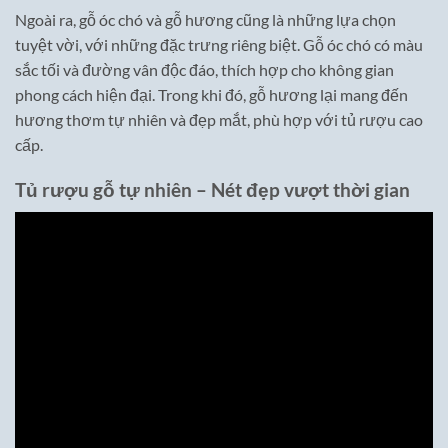
Ngoài ra, gỗ óc chó và gỗ hương cũng là những lựa chọn
tuyệt vời, với những đặc trưng riêng biệt. Gỗ óc chó có màu
sắc tối và đường vân độc đáo, thích hợp cho không gian
phong cách hiện đại. Trong khi đó, gỗ hương lại mang đến
hương thơm tự nhiên và đẹp mắt, phù hợp với tủ rượu cao
cấp.
Tủ rượu gỗ tự nhiên – Nét đẹp vượt thời gian