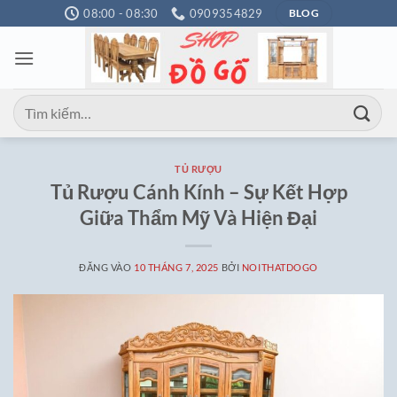
Bỏ
08:00 - 08:30
0909354829
BLOG
qua
nội
dung
Tìm
kiếm:
TỦ RƯỢU
Tủ Rượu Cánh Kính – Sự Kết Hợp
Giữa Thẩm Mỹ Và Hiện Đại
ĐĂNG VÀO
10 THÁNG 7, 2025
BỞI
NOITHATDOGO