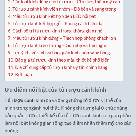
2.
Các loại kính dùng cho tủ rượu – Chịu lực, thẩm mỹ cao
3.
Tủ rượu cánh kính viền nhôm – Độ bền và sang trọng
4.
Mẫu tủ rượu kính kết hợp đèn LED nổi bật
5.
Tủ rượu kính kết hợp gỗ – Phong cách hiện đại
6.
Cách bố trí tủ rượu kính trong không gian nhỏ
7.
Mẫu tủ rượu kính đứng – Thích hợp phòng khách lớn
8.
Tủ rượu kính treo tường – Gọn nhẹ và tiện nghi
9.
Lưu ý khi vệ sinh và bảo quản kính luôn sáng bóng
10.
Báo giá tủ rượu kính theo mẫu thiết kế phổ biến
11.
Địa chỉ cung cấp tủ rượu kính uy tín, chính hãng
12.
Kết luận
Ưu điểm nổi bật của tủ rượu cánh kính
Tủ rượu cánh kính
đã và đang chứng tỏ được vị thế của
mình trong ngành nội thất. Không chỉ dừng lại ở chức năng
bảo quản rượu, thiết kế của tủ rượu cánh kính còn góp phần
làm nổi bật không gian sống, tạo điểm nhấn thẩm mỹ cho căn
phòng.