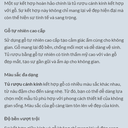
Một sự kết hợp hoàn hảo chính là tủ rượu cánh kính kết hợp
với gỗ. Sự kết hợp này không chỉ mang lại vẻ đẹp hiện đại mà
còn thể hiện sự tinh tế và sang trọng.
Gỗ tự nhiên cao cấp
Sử dụng gỗ tự nhiên cao cấp tạo cảm giác ấm cúng cho không
gian. Gỗ mang lại độ bền, chống mối mọt và dễ dàng vệ sinh.
Tủ rượu bằng gỗ tự nhiên có tính thẩm mỹ cao với vân gỗ
đẹp mắt, tạo sự gần gũi và ấm áp cho không gian.
Màu sắc đa dạng
Tủ rượu cánh kính
kết hợp gỗ có nhiều màu sắc khác nhau,
từ nâu đậm cho đến sáng nhẹ. Từ đó, bạn có thể dễ dàng lựa
chọn một mẫu tủ phù hợp với phong cách thiết kế của không
gian sống. Màu sắc của gỗ càng làm tôn lên vẻ đẹp của kính.
Độ bền vượt trội
Sự kết hợp giữa kính và gỗ không chỉ mang lại vẻ đẹp sang