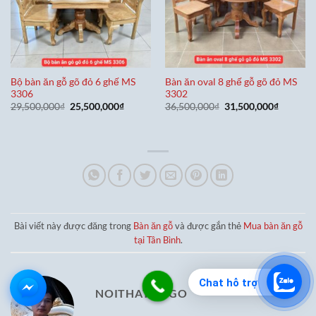
Bộ bàn ăn gỗ gõ đỏ 6 ghế MS
Bàn ăn oval 8 ghế gỗ gõ đỏ MS
3306
3302
Giá
Giá
Giá
Giá
29,500,000
₫
25,500,000
₫
36,500,000
₫
31,500,000
₫
gốc
hiện
gốc
hiện
là:
tại
là:
tại
29,500,000₫.
là:
36,500,000₫.
là:
25,500,000₫.
31,500,0
Bài viết này được đăng trong
Bàn ăn gỗ
và được gắn thẻ
Mua bàn ăn gỗ
tại Tân Bình
.
Chat hỗ trợ
NOITHATDOGO