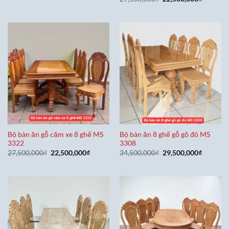
là:
tại
gốc
hiện
34,500,000₫.
là:
là:
tại
29,500,000₫.
27,500,000₫.
là:
22,500,0
Bộ bàn ăn gỗ căm xe 8 ghế MS
Bộ bàn ăn 8 ghế gỗ gõ đỏ MS
3322
3308
Giá
Giá
Giá
Giá
27,500,000
₫
22,500,000
₫
34,500,000
₫
29,500,000
₫
gốc
hiện
gốc
hiện
là:
tại
là:
tại
27,500,000₫.
là:
34,500,000₫.
là:
22,500,000₫.
29,500,0