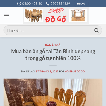
Bỏ
08:00 - 08:30
0909354829
BLOG
qua
nội
dung
Tìm
kiếm:
BÀN ĂN GỖ
Mua bàn ăn gỗ tại Tân Bình đẹp sang
trọng gỗ tự nhiên 100%
ĐĂNG VÀO
17 THÁNG 5, 2025
BỞI
NOITHATDOGO