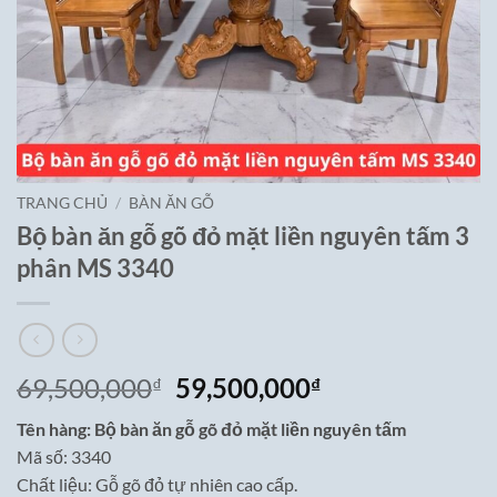
TRANG CHỦ
/
BÀN ĂN GỖ
Bộ bàn ăn gỗ gõ đỏ mặt liền nguyên tấm 3
phân MS 3340
Giá
Giá
69,500,000
59,500,000
₫
₫
gốc
hiện
Tên hàng: Bộ bàn ăn gỗ gõ đỏ mặt liền nguyên tấm
là:
tại
Mã số: 3340
69,500,000₫.
là:
Chất liệu: Gỗ gõ đỏ tự nhiên cao cấp.
59,500,000₫.