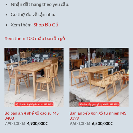
Nhận đặt hàng theo yêu cầu.
Có thợ đo vẽ tận nhà.
Xem thêm:
Shop Đồ Gỗ
Xem thêm 100 mẫu bàn ăn gỗ
Bộ bàn ăn 4 ghế gỗ cao su MS
Bàn ăn xếp gọn gỗ tự nhiên MS
3403
3399
Giá
Giá
Giá
Giá
7,900,000
₫
4,900,000
₫
9,500,000
₫
6,500,000
₫
gốc
hiện
gốc
hiện
là:
tại
là:
tại