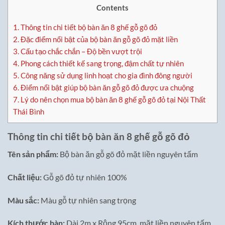
Contents
1.
Thông tin chi tiết bộ bàn ăn 8 ghế gỗ gõ đỏ
2.
Đặc điểm nổi bật của bộ bàn ăn gỗ gõ đỏ mặt liền
3.
Cấu tạo chắc chắn – Độ bền vượt trội
4.
Phong cách thiết kế sang trọng, đậm chất tự nhiên
5.
Công năng sử dụng linh hoạt cho gia đình đông người
6.
Điểm nổi bật giúp bộ bàn ăn gỗ gõ đỏ được ưa chuộng
7.
Lý do nên chọn mua bộ bàn ăn 8 ghế gỗ gõ đỏ tại Nội Thất
Thái Bình
Thông tin chi tiết bộ bàn ăn 8 ghế gỗ gõ đỏ
Tên sản phẩm:
Bộ bàn ăn gỗ gõ đỏ mặt liền nguyên tấm
Chất liệu:
Gỗ gõ đỏ tự nhiên 100%
Màu sắc:
Màu gỗ tự nhiên sang trọng
Kích thước bàn:
Dài 2m x Rộng 95cm, mặt liền nguyên tấm