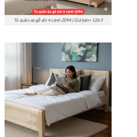
Tủ quần áo gỗ sồi 4 cánh 2094 | Giá bán= 12tr5