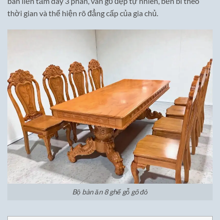
bàn liền tấm dày 3 phân, vân gỗ đẹp tự nhiên, bền bỉ theo
thời gian và thể hiện rõ đẳng cấp của gia chủ.
Bộ bàn ăn 8 ghế gỗ gõ đỏ