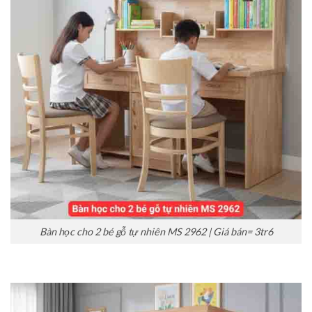
Bàn học cho 2 bé gỗ tự nhiên MS 2962 | Giá bán= 3tr6