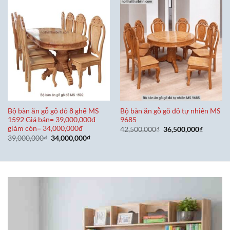
Bộ bàn ăn gỗ gõ đỏ 8 ghế MS
Bộ bàn ăn gỗ gõ đỏ tự nhiên MS
1592 Giá bán= 39,000,000đ
9685
giảm còn= 34,000,000đ
Giá
Giá
42,500,000
₫
36,500,000
₫
gốc
hiện
Giá
Giá
39,000,000
₫
34,000,000
₫
là:
tại
gốc
hiện
42,500,000₫.
là:
là:
tại
36,500,0
39,000,000₫.
là:
34,000,000₫.