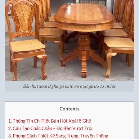
Bàn hột xoài 8 ghế gỗ căm xe mặt gõ đỏ tự nhiên
Contents
1.
Thông Tin Chi Tiết Bàn Hột Xoài 8 Ghế
2.
Cấu Tạo Chắc Chắn – Độ Bền Vượt Trội
3.
Phong Cách Thiết Kế Sang Trọng, Truyền Thống