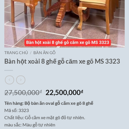
TRANG CHỦ
/
BÀN ĂN GỖ
Bàn hột xoài 8 ghế gỗ căm xe gõ MS 3323
Giá
Giá
27,500,000
22,500,000
₫
₫
gốc
hiện
Tên hàng: Bộ bàn ăn oval gỗ căm xe gõ 8 ghế
là:
tại
Mã số: 3323
27,500,000₫.
là:
Chất liệu: Gỗ căm xe mặt gõ đỏ tự nhiên.
22,500,000₫.
màu sắc: Màu gỗ tự nhiên