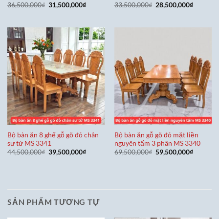
Giá
Giá
Giá
Giá
36,500,000
₫
31,500,000
₫
33,500,000
₫
28,500,000
₫
gốc
hiện
gốc
hiện
là:
tại
là:
tại
36,500,000₫.
là:
33,500,000₫.
là:
31,500,000₫.
28,500,0
Bộ bàn ăn 8 ghế gỗ gõ đỏ chân
Bộ bàn ăn gỗ gõ đỏ mặt liền
sư tử MS 3341
nguyên tấm 3 phân MS 3340
Giá
Giá
Giá
Giá
44,500,000
₫
39,500,000
₫
69,500,000
₫
59,500,000
₫
gốc
hiện
gốc
hiện
là:
tại
là:
tại
44,500,000₫.
là:
69,500,000₫.
là:
39,500,000₫.
59,500,0
SẢN PHẨM TƯƠNG TỰ