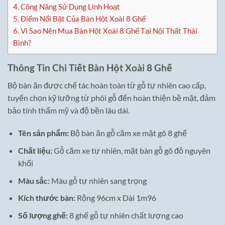
4.
Công Năng Sử Dụng Linh Hoạt
5.
Điểm Nổi Bật Của Bàn Hột Xoài 8 Ghế
6.
Vì Sao Nên Mua Bàn Hột Xoài 8 Ghế Tại Nội Thất Thái
Bình?
Thông Tin Chi Tiết Bàn Hột Xoài 8 Ghế
Bộ bàn ăn được chế tác hoàn toàn từ gỗ tự nhiên cao cấp,
tuyển chọn kỹ lưỡng từ phôi gỗ đến hoàn thiện bề mặt, đảm
bảo tính thẩm mỹ và độ bền lâu dài.
Tên sản phẩm:
Bộ bàn ăn gỗ căm xe mặt gõ 8 ghế
Chất liệu:
Gỗ căm xe tự nhiên, mặt bàn gỗ gõ đỏ nguyên
khối
Màu sắc:
Màu gỗ tự nhiên sang trọng
Kích thước bàn:
Rộng 96cm x Dài 1m96
Số lượng ghế:
8 ghế gỗ tự nhiên chất lượng cao