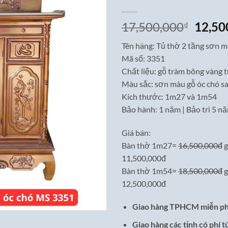
Giá
17,500,000
12,50
₫
gốc
Tên hàng: Tủ thờ 2 tầng sơn m
là:
Mã số: 3351
17,50
Chất liệu: gỗ tràm bông vàng 
Màu sắc: sơn màu gỗ óc chó s
Kích thước: 1m27 và 1m54
Bảo hành: 1 năm | Bảo trì 5 n
Giá bán:
Bàn thờ 1m27=
16,500,000đ
g
11,500,000đ
Bàn thờ 1m54=
18,500,000đ
g
12,500,000đ
Giao hàng TPHCM miễn ph
Giao hàng các tỉnh có phí t