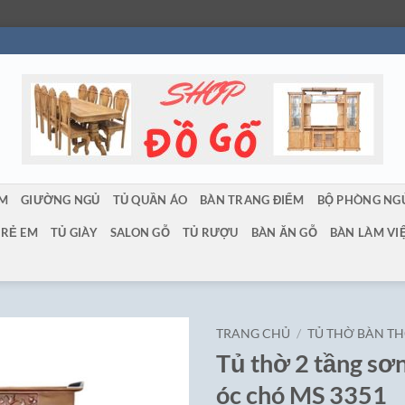
ẨM
GIƯỜNG NGỦ
TỦ QUẦN ÁO
BÀN TRANG ĐIỂM
BỘ PHÒNG NG
TRẺ EM
TỦ GIÀY
SALON GỖ
TỦ RƯỢU
BÀN ĂN GỖ
BÀN LÀM VI
TRANG CHỦ
/
TỦ THỜ BÀN T
Tủ thờ 2 tầng sơ
óc chó MS 3351