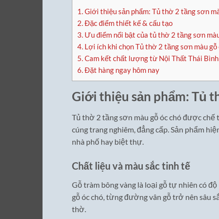
1.
Giới thiệu sản phẩm: Tủ thờ 2 tầng sơn mà
2.
Đặc điểm thiết kế & cấu tạo
3.
Ưu điểm nổi bật của tủ thờ 2 tầng sơn màu
4.
Lợi ích khi chọn Tủ thờ 2 tầng sơn màu gỗ
5.
Cam kết chất lượng từ Nội Thất Thái Bình
6.
Đặt hàng ngay hôm nay
Giới thiệu sản phẩm: Tủ t
Tủ thờ 2 tầng sơn màu gỗ óc chó được chế 
cúng trang nghiêm, đẳng cấp. Sản phẩm hiện
nhà phố hay biệt thự.
Chất liệu và màu sắc tinh tế
Gỗ tràm bông vàng là loại gỗ tự nhiên có độ
gỗ óc chó, từng đường vân gỗ trở nên sâu s
thờ.