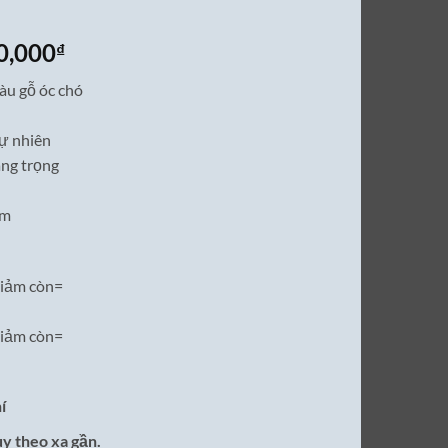
Giá
0,000
₫
hiện
àu gỗ óc chó
tại
0,000₫.
là:
tự nhiên
12,500,000₫.
ang trọng
ăm
iảm còn=
iảm còn=
í
ùy theo xa gần.