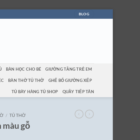
BLOG
Ủ
BÀN HỌC CHO BÉ
GIƯỜNG TẦNG TRẺ EM
ỆC
BÀN THỜ TỦ THỜ
GHẾ BỐ GIƯỜNG XẾP
TỦ BÀY HÀNG TỦ SHOP
QUẦY TIẾP TÂN
HỜ
/
TỦ THỜ
n màu gỗ