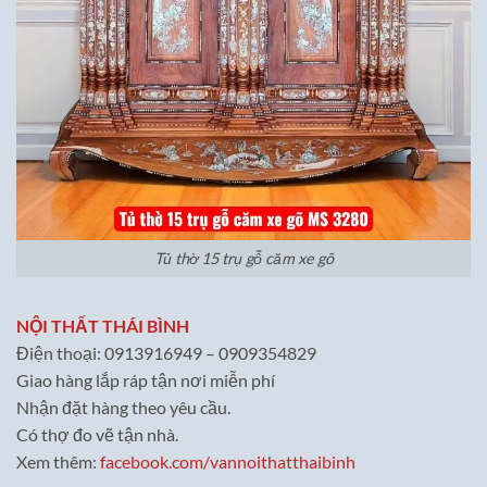
Tủ thờ 15 trụ gỗ căm xe gõ
NỘI THẤT THÁI BÌNH
Điện thoại: 0913916949 – 0909354829
Giao hàng lắp ráp tận nơi miễn phí
Nhận đặt hàng theo yêu cầu.
Có thợ đo vẽ tận nhà.
Xem thêm:
facebook.com/vannoithatthaibinh