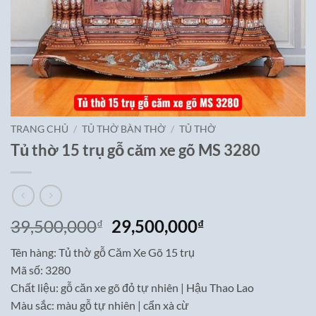
TRANG CHỦ
/
TỦ THỜ BÀN THỜ
/
TỦ THỜ
Tủ thờ 15 trụ gỗ căm xe gõ MS 3280
Giá
Giá
39,500,000
29,500,000
₫
₫
gốc
hiện
Tên hàng: Tủ thờ gỗ Căm Xe Gõ 15 trụ
là:
tại
Mã số: 3280
39,500,000₫.
là:
Chất liệu: gỗ căn xe gõ đỏ tự nhiên | Hậu Thao Lao
29,500,000₫.
Màu sắc: màu gỗ tự nhiên | cẩn xà cừ