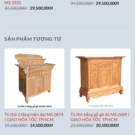
MS 3331
Giá
Giá
34,500,000
₫
29,500,000
₫
gốc
hiện
Giá
Giá
34,500,000
₫
29,500,000
₫
là:
tại
gốc
hiện
34,500,000₫.
là:
là:
tại
29,500,0
34,500,000₫.
là:
29,500,000₫.
SẢN PHẨM TƯƠNG TỰ
Tủ thờ 2 tầng hiện đại MS 2874
Tủ thờ bằng gỗ gõ đỏ MS 2689 |
| GIAO HỎA TỐC TPHCM
GIAO HỎA TỐC TPHCM
Giá
Giá
Giá
Giá
19,500,000
₫
14,500,000
₫
23,500,000
₫
20,500,000
₫
gốc
hiện
gốc
hiện
là:
tại
là:
tại