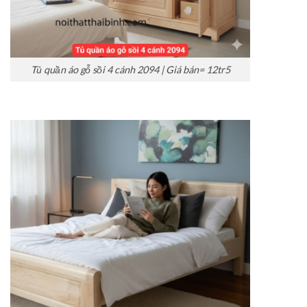
Tủ quần áo gỗ sồi 4 cánh 2094 | Giá bán= 12tr5