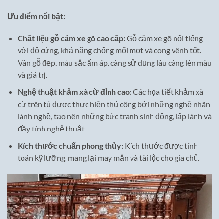
Ưu điểm nổi bật:
Chất liệu gỗ căm xe gõ cao cấp:
Gỗ căm xe gõ nổi tiếng
với độ cứng, khả năng chống mối mọt và cong vênh tốt.
Vân gỗ đẹp, màu sắc ấm áp, càng sử dụng lâu càng lên màu
và giá trị.
Nghệ thuật khảm xà cừ đỉnh cao:
Các họa tiết khảm xà
cừ trên tủ được thực hiện thủ công bởi những nghệ nhân
lành nghề, tạo nên những bức tranh sinh động, lấp lánh và
đầy tính nghệ thuật.
Kích thước chuẩn phong thủy:
Kích thước được tính
toán kỹ lưỡng, mang lại may mắn và tài lộc cho gia chủ.