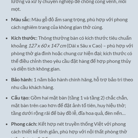
lưỡng và xử lý chuyên nghiệp để chống cong vênh, mối
mọt.
Màu sắc:
Màu gỗ đỏ ấm sang trọng, phù hợp với phong
cách nghiêm trang của không gian thờ cúng.
Kích thước:
Thông thường bàn có kích thước tiêu chuẩn
khoảng
127 x 60 x 147 cm
(Dài x Sâu x Cao) – phù hợp với
phòng thờ gia đình hoặc chung cư hiện đại; kích thước có
thể điều chỉnh theo yêu cầu đặt hàng để hợp phong thủy
và diện tích không gian.
Bảo hành:
1 năm bảo hành chính hãng, hỗ trợ bảo trì theo
nhu cầu khách hàng.
Cấu tạo:
Gồm hai mặt bàn (tầng 1 và tầng 2) chắc chắn,
mặt bàn trên cao hơn để đặt ảnh tổ tiên, huy hiệu thờ;
tầng dưới rộng rãi để bày đồ lễ, đĩa hoa quả, đèn nến…
Phong cách:
Kết hợp nét truyền thống Việt với phong
cách thiết kế tinh giản, phù hợp với nội thất phòng thờ