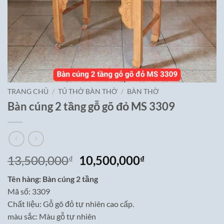
TRANG CHỦ
/
TỦ THỜ BÀN THỜ
/
BÀN THỜ
Bàn cúng 2 tầng gỗ gõ đỏ MS 3309
Giá
Giá
13,500,000
10,500,000
₫
₫
gốc
hiện
Tên hàng: Bàn cúng 2 tầng
là:
tại
Mã số: 3309
13,500,000₫.
là:
Chất liệu: Gỗ gõ đỏ tự nhiên cao cấp.
10,500,000₫.
màu sắc: Màu gỗ tự nhiên