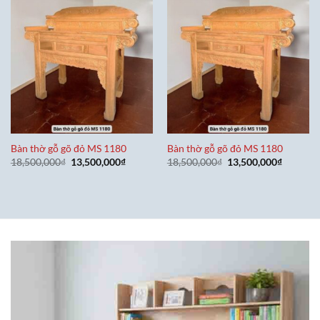
Bàn thờ gỗ gõ đỏ MS 1180
Bàn thờ gỗ gõ đỏ MS 1180
Giá
Giá
Giá
Giá
18,500,000
₫
13,500,000
₫
18,500,000
₫
13,500,000
₫
gốc
hiện
gốc
hiện
là:
tại
là:
tại
18,500,000₫.
là:
18,500,000₫.
là:
13,500,000₫.
13,500,0