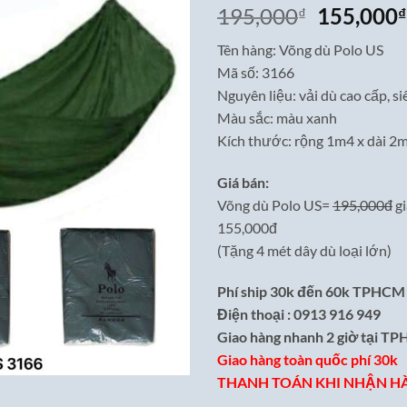
Giá
195,000
155,000
₫
₫
gốc
Tên hàng: Võng dù Polo US
là:
Mã số: 3166
195,000₫
Nguyên liệu: vải dù cao cấp, s
Màu sắc: màu xanh
Kích thước: rộng 1m4 x dài 2
Giá bán:
Võng dù Polo US=
195,000đ
g
155,000đ
(Tặng 4 mét dây dù loại lớn)
Phí ship 30k đến 60k TPHCM
Điện thoại : 0913 916 949
Giao hàng nhanh 2 giờ tại T
Giao hàng toàn quốc phí 30k
THANH TOÁN KHI NHẬN H