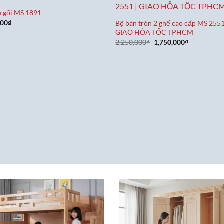
 gối MS 1891
000
₫
Bộ bàn tròn 2 ghế cao cấp MS 2551
GIAO HỎA TỐC TPHCM
Giá
Giá
2,250,000
₫
1,750,000
₫
gốc
hiện
là:
tại
2,250,000₫.
là:
1,750,000₫.