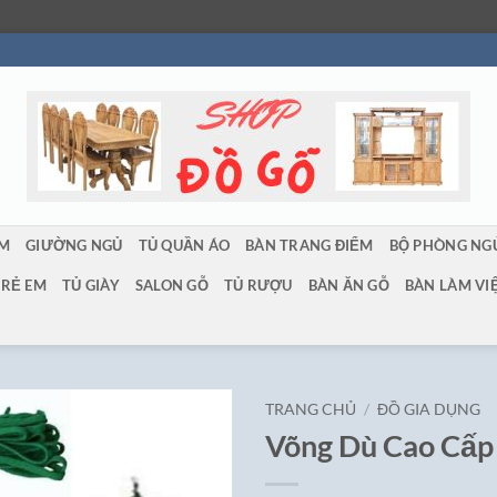
ẨM
GIƯỜNG NGỦ
TỦ QUẦN ÁO
BÀN TRANG ĐIỂM
BỘ PHÒNG NG
TRẺ EM
TỦ GIÀY
SALON GỖ
TỦ RƯỢU
BÀN ĂN GỖ
BÀN LÀM VI
TRANG CHỦ
/
ĐỒ GIA DỤNG
Võng Dù Cao Cấp