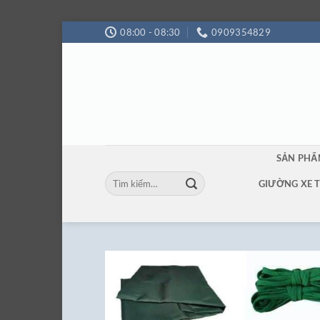
Bỏ
08:00 - 08:30
0909354829
qua
nội
dung
SẢN PH
Tìm
GIƯỜNG XE 
kiếm: