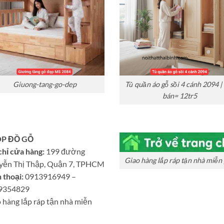
Giuong-tang-go-dep
Tủ quần áo gỗ sồi 4 cánh 2094 |
bán= 12tr5
P ĐỒ GỖ
chỉ cửa hàng:
199 đường
Giao hàng lắp ráp tận nhà miễn 
yễn Thị Thập, Quận 7, TPHCM
 thoại:
0913916949 –
9354829
 hàng lắp ráp tận nhà miễn