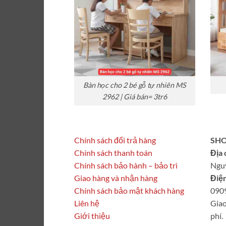
Bàn học cho 2 bé gỗ tự nhiên MS
2962 | Giá bán= 3tr6
Chính sách đổi trả hàng
SHO
Chính sách thanh toán
Địa 
Chính sách bảo hành – bảo trì
Ngu
Giao hàng và nhận hàng
Điện
Chính sách bảo mật khách hàng
090
Liên hệ
Giao
Giới thiệu
phí.