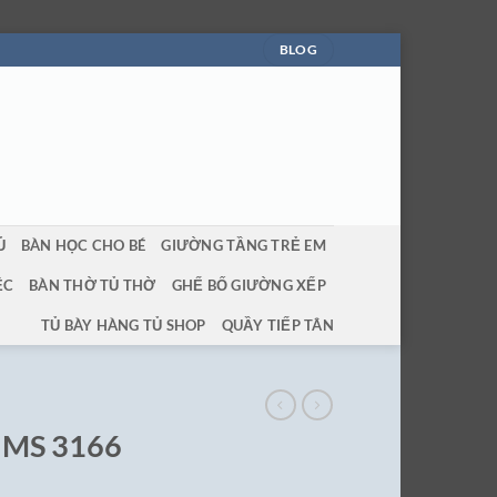
BLOG
Ủ
BÀN HỌC CHO BÉ
GIƯỜNG TẦNG TRẺ EM
ỆC
BÀN THỜ TỦ THỜ
GHẾ BỐ GIƯỜNG XẾP
TỦ BÀY HÀNG TỦ SHOP
QUẦY TIẾP TÂN
 MS 3166