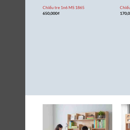
Chiếu tre 1n6 MS 1865
Chiếu
650,000
₫
170,