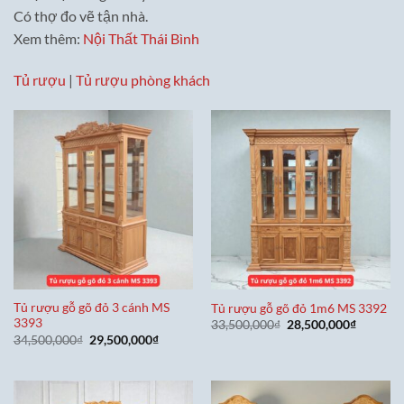
Có thợ đo vẽ tận nhà.
Xem thêm:
Nội Thất Thái Bình
Tủ rượu
|
Tủ rượu phòng khách
Tủ rượu gỗ gõ đỏ 3 cánh MS
Tủ rượu gỗ gõ đỏ 1m6 MS 3392
3393
Giá
Giá
33,500,000
₫
28,500,000
₫
gốc
hiện
Giá
Giá
34,500,000
₫
29,500,000
₫
là:
tại
gốc
hiện
33,500,000₫.
là:
là:
tại
28,500,0
34,500,000₫.
là:
29,500,000₫.