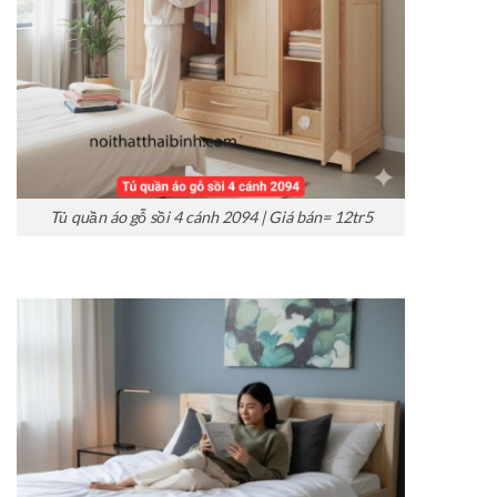
Tủ quần áo gỗ sồi 4 cánh 2094 | Giá bán= 12tr5