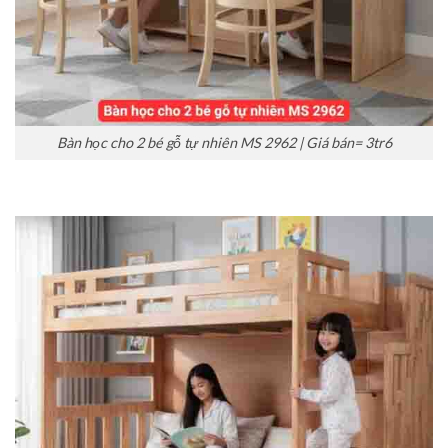
Bàn học cho 2 bé gỗ tự nhiên MS 2962 | Giá bán= 3tr6