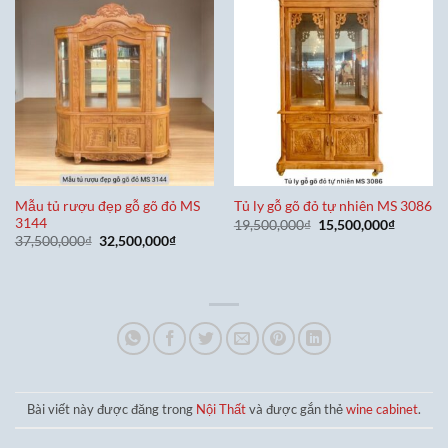
Mẫu tủ rượu đẹp gỗ gõ đỏ MS
Tủ ly gỗ gõ đỏ tự nhiên MS 3086
3144
Giá
Giá
19,500,000
₫
15,500,000
₫
gốc
hiện
Giá
Giá
37,500,000
₫
32,500,000
₫
là:
tại
gốc
hiện
19,500,000₫.
là:
là:
tại
15,500,0
37,500,000₫.
là:
32,500,000₫.
Bài viết này được đăng trong
Nội Thất
và được gắn thẻ
wine cabinet
.