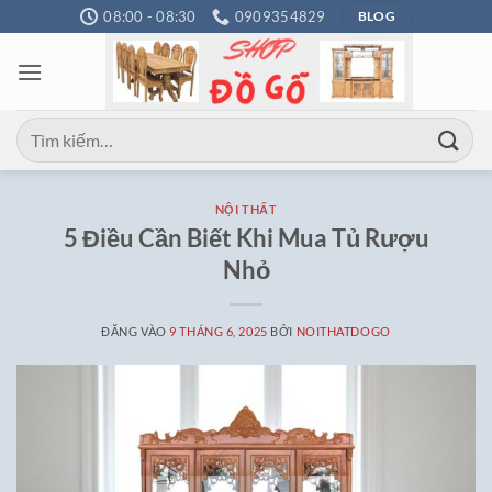
Bỏ
08:00 - 08:30
0909354829
BLOG
qua
nội
dung
Tìm
kiếm:
NỘI THẤT
5 Điều Cần Biết Khi Mua Tủ Rượu
Nhỏ
ĐĂNG VÀO
9 THÁNG 6, 2025
BỞI
NOITHATDOGO