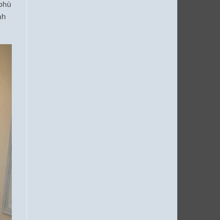
 phù
nh