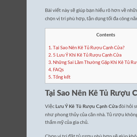
Bài viết này sẽ giúp bạn hiểu rõ hơn về nh
chọn vị trí phù hợp, tận dụng tối đa công n
Contents
1.
Tại Sao Nên Kê Tủ Rượu Cạnh Cửa?
2.
5 Lưu Ý Khi Kê Tủ Rượu Cạnh Cửa
3.
Những Sai Lầm Thường Gặp Khi Kê Tủ R
4.
FAQs
5.
Tổng kết
Tại Sao Nên Kê Tủ Rượu 
Việc
đòi hỏi 
Lưu Ý Kê Tủ Rượu Cạnh Cửa
như phong thủy của căn nhà. Tủ rượu không 
thẩm mỹ của gia chủ.
Chọn vị trí đặt tủ rượu phù hợp sẽ giúp khôn