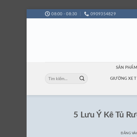
Bỏ
08:00 - 08:30
0909354829
qua
nội
dung
SẢN PHẨ
Tìm
GIƯỜNG XE T
kiếm:
5 Lưu Ý Kê Tủ R
ĐĂNG V