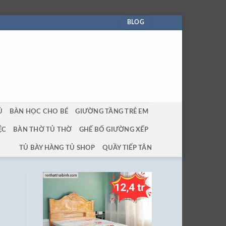
BLOG
Ủ
BÀN HỌC CHO BÉ
GIƯỜNG TẦNG TRẺ EM
ỆC
BÀN THỜ TỦ THỜ
GHẾ BỐ GIƯỜNG XẾP
TỦ BÀY HÀNG TỦ SHOP
QUẦY TIẾP TÂN