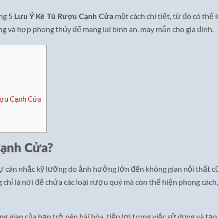
ững 5
một cách chi tiết, từ đó có thể 
Lưu Ý Kê Tủ Rượu Cạnh Cửa
ăng và hợp phong thủy để mang lại bình an, may mắn cho gia đình.
ượu Cạnh Cửa
Cạnh Cửa?
sự cân nhắc kỹ lưỡng do ảnh hưởng lớn đến không gian nội thất c
chỉ là nơi để chứa các loại rượu quý mà còn thể hiện phong cách,
g gian của bạn trở nên hài hòa, tiện lợi trong việc sử dụng và tạo