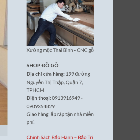
Xưởng mộc Thái Bình - CNC gỗ
SHOP ĐỒ GỖ
199 đường
Địa chỉ cửa hàng:
Nguyễn Thị Thập, Quận 7,
TPHCM
0913916949 -
Điện thoại:
0909354829
Giao hàng lắp ráp tận nhà miễn
phí.
Chính Sách Bảo Hành – Bảo Trì