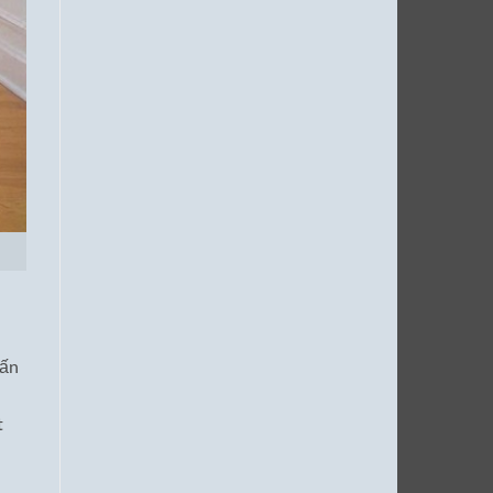
hấn
t