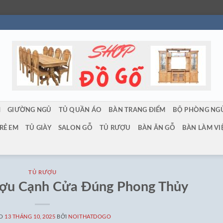
M
GIƯỜNG NGỦ
TỦ QUẦN ÁO
BÀN TRANG ĐIỂM
BỘ PHÒNG NG
RẺ EM
TỦ GIÀY
SALON GỖ
TỦ RƯỢU
BÀN ĂN GỖ
BÀN LÀM VI
TỦ RƯỢU
ượu Cạnh Cửa Đúng Phong Thủy
ÀO
13 THÁNG 10, 2025
BỞI
NOITHATDOGO