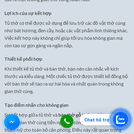
Lợi ích của sự kết hợp
Tủ thờ có thể được sử dụng để lưu trữ các đồ vật thờ cúng
như bát hương, đèn cầy, hoặc các vật phẩm linh thiêng khác.
Việc kết hợp này không chỉ giúp tối ưu hóa không gian mà
còn tạo sự gọn gàng và ngăn nắp.
Thiết kế phối hợp
Khi thiết kế tủ thờ và bàn thờ, bạn nên cân nhắc về kích
thước và kiểu dáng. Một chiếc tủ thờ được thiết kế đồng bộ
với bàn thờ sẽ tạo ra sự hài hòa và nhất quán trong không
gian thờ cúng.
Tạo điểm nhấn cho không gian
Sự kết hợp giữa tủ thờ và
bàn thờ gỗ
không chỉ tạo ra một
Chat hỗ trợ
không gian thờ cúng tiện nghi mà còn giúp tăng thêm giá trị
thẩm mỹ cho toàn bộ căn phòng. Điều này rất quan trọng