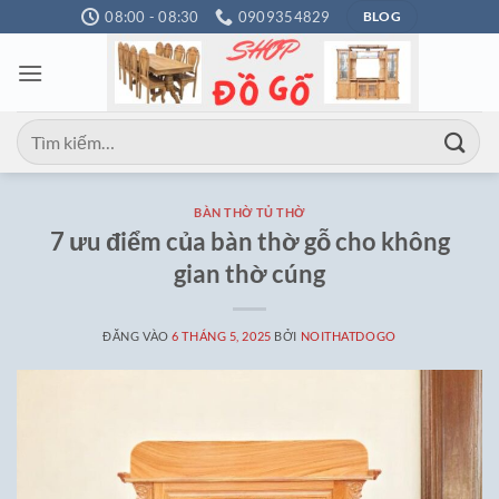
Bỏ
08:00 - 08:30
0909354829
BLOG
qua
nội
dung
Tìm
kiếm:
BÀN THỜ TỦ THỜ
7 ưu điểm của bàn thờ gỗ cho không
gian thờ cúng
ĐĂNG VÀO
6 THÁNG 5, 2025
BỞI
NOITHATDOGO