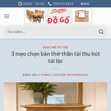
Bỏ
08:00 - 08:30
0909354829
BLOG
qua
nội
dung
Tìm
kiếm:
BÀN THỜ TỦ THỜ
3 mẹo chọn bàn thờ thần tài thu hút
tài lộc
ĐĂNG VÀO
6 THÁNG 5, 2025
BỞI
NOITHATDOGO