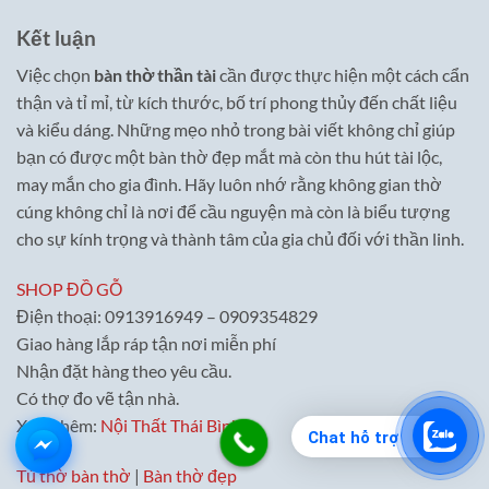
Kết luận
Việc chọn
bàn thờ thần tài
cần được thực hiện một cách cẩn
thận và tỉ mỉ, từ kích thước, bố trí phong thủy đến chất liệu
và kiểu dáng. Những mẹo nhỏ trong bài viết không chỉ giúp
bạn có được một bàn thờ đẹp mắt mà còn thu hút tài lộc,
may mắn cho gia đình. Hãy luôn nhớ rằng không gian thờ
cúng không chỉ là nơi để cầu nguyện mà còn là biểu tượng
cho sự kính trọng và thành tâm của gia chủ đối với thần linh.
SHOP ĐỒ GỖ
Điện thoại: 0913916949 – 0909354829
Giao hàng lắp ráp tận nơi miễn phí
Nhận đặt hàng theo yêu cầu.
Có thợ đo vẽ tận nhà.
Xem thêm:
Nội Thất Thái Bình
Chat hỗ trợ
Tủ thờ bàn thờ
|
Bàn thờ đẹp