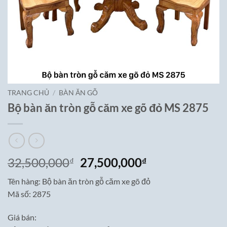
TRANG CHỦ
/
BÀN ĂN GỖ
Bộ bàn ăn tròn gỗ căm xe gõ đỏ MS 2875
Giá
Giá
32,500,000
27,500,000
₫
₫
gốc
hiện
Tên hàng: Bộ bàn ăn tròn gỗ căm xe gõ đỏ
là:
tại
Mã số: 2875
32,500,000₫.
là:
27,500,000₫.
Giá bán: