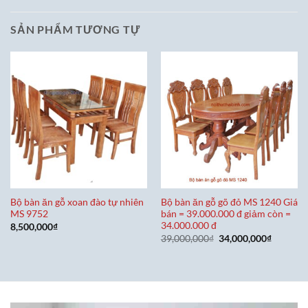
SẢN PHẨM TƯƠNG TỰ
Bộ bàn ăn gỗ xoan đào tự nhiên
Bộ bàn ăn gỗ gõ đỏ MS 1240 Giá
MS 9752
bán = 39.000.000 đ giảm còn =
34.000.000 đ
8,500,000
₫
Giá
Giá
39,000,000
₫
34,000,000
₫
gốc
hiện
là:
tại
39,000,000₫.
là:
34,000,0