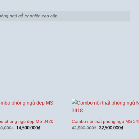
hòng ngủ gỗ tự nhiên cao cấp
o phòng ngủ đẹp MS 3420
Combo nội thất phòng ngủ MS 34
Giá
Giá
Giá
Giá
00,000
₫
42,500,000
₫
14,500,000
₫
32,500,000
₫
gốc
hiện
gốc
hiện
là:
tại
là:
tại