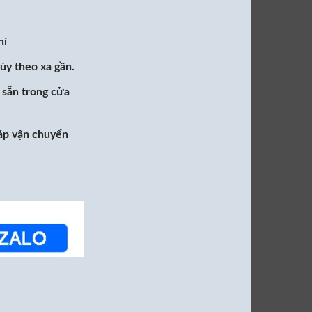
hí
tùy theo xa gần.
sẵn trong cửa
ráp vận chuyển