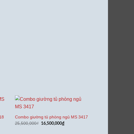
18
Combo giường tủ phòng ngủ MS 3417
Giá
Giá
25,500,000
₫
16,500,000
₫
gốc
hiện
là:
tại