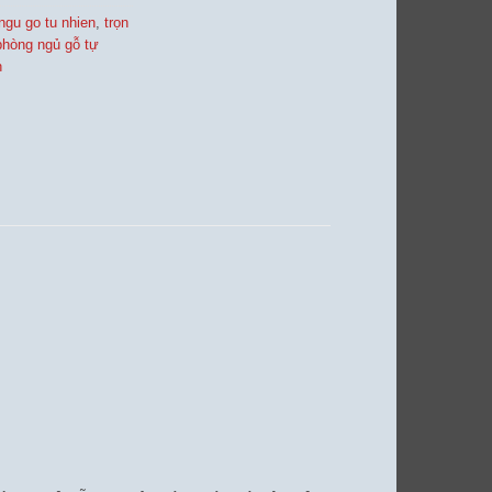
ngu go tu nhien
,
trọn
phòng ngủ gỗ tự
h