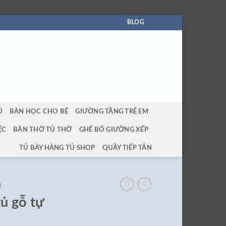
BLOG
Ủ
BÀN HỌC CHO BÉ
GIƯỜNG TẦNG TRẺ EM
ỆC
BÀN THỜ TỦ THỜ
GHẾ BỐ GIƯỜNG XẾP
TỦ BÀY HÀNG TỦ SHOP
QUẦY TIẾP TÂN
Ủ
ủ gỗ tự