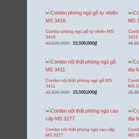
là:
tại
41,500,000₫.
là:
31,500,000₫.
Combo phòng ngủ gỗ tự nhiên MS
Comb
3416
3415
Giá
Giá
43,500,000
₫
48,5
33,500,000
₫
gốc
hiện
là:
tại
43,500,000₫.
là:
33,500,000₫.
Combo nội thất phòng ngủ gỗ MS
Combo
3411
MS 3
Giá
Giá
43,500,000
₫
25,8
33,500,000
₫
gốc
hiện
là:
tại
43,500,000₫.
là:
33,500,000₫.
Combo nội thất phòng ngủ cao cấp
Combo
MS 3277
MS 3