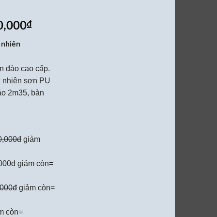
Giá
₫
0,000
hiện
̣ nhiên
tại
0,000₫.
là:
n đào cao cấp.
30,700,000₫.
ự nhiên sơn PU
áo 2m35, bàn
0,000đ
giảm
000đ
giảm còn=
,000đ
giảm còn=
m còn=