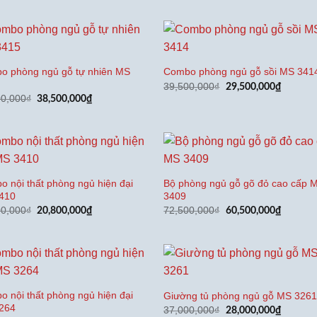
19,500,000₫.
là:
42,500,000₫.
là:
14,500,000₫.
32,500,
o phòng ngủ gỗ tự nhiên MS
Combo phòng ngủ gỗ sồi MS 341
Giá
Giá
39,500,000
₫
29,500,000
₫
gốc
hiện
Giá
Giá
00,000
₫
38,500,000
₫
là:
tại
gốc
hiện
39,500,000₫.
là:
là:
tại
29,500,
48,500,000₫.
là:
38,500,000₫.
 nội thất phòng ngủ hiện đại
Bộ phòng ngủ gỗ gõ đỏ cao cấp 
410
3409
Giá
Giá
Giá
Giá
00,000
₫
72,500,000
₫
20,800,000
₫
60,500,000
₫
gốc
hiện
gốc
hiện
là:
tại
là:
tại
25,800,000₫.
là:
72,500,000₫.
là:
20,800,000₫.
60,500,
 nội thất phòng ngủ hiện đại
Giường tủ phòng ngủ gỗ MS 326
264
Giá
Giá
37,000,000
₫
28,000,000
₫