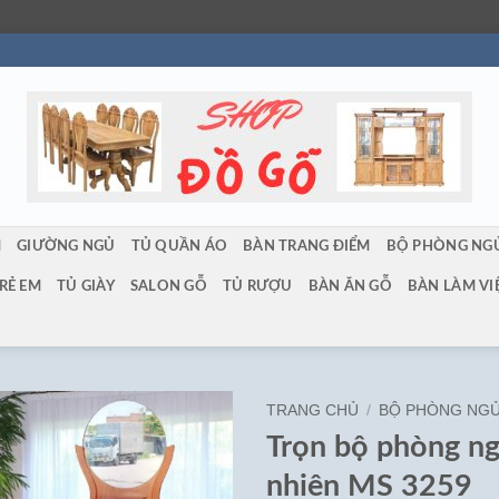
M
GIƯỜNG NGỦ
TỦ QUẦN ÁO
BÀN TRANG ĐIỂM
BỘ PHÒNG NG
RẺ EM
TỦ GIÀY
SALON GỖ
TỦ RƯỢU
BÀN ĂN GỖ
BÀN LÀM VI
TRANG CHỦ
/
BỘ PHÒNG NG
Trọn bộ phòng ng
nhiên MS 3259