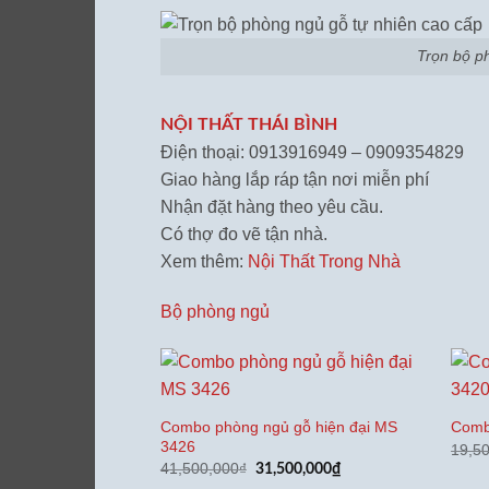
Trọn bộ p
NỘI THẤT THÁI BÌNH
Điện thoại: 0913916949 – 0909354829
Giao hàng lắp ráp tận nơi miễn phí
Nhận đặt hàng theo yêu cầu.
Có thợ đo vẽ tận nhà.
Xem thêm:
Nội Thất Trong Nhà
Bộ phòng ngủ
Combo phòng ngủ gỗ hiện đại MS
Comb
3426
19,5
Giá
Giá
41,500,000
₫
31,500,000
₫
gốc
hiện