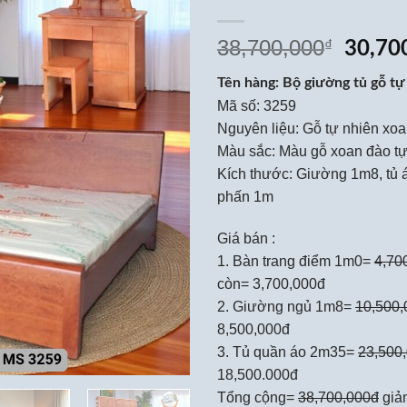
38,700,000
₫
Giá
30,70
gốc
Tên hàng: Bộ giường tủ gỗ tư
là:
Mã số: 3259
38,70
Nguyên liệu: Gỗ tự nhiên xoa
Màu sắc: Màu gỗ xoan đào t
Kích thước: Giường 1m8, tủ 
phấn 1m
Giá bán :
1. Bàn trang điểm 1m0=
4,70
còn= 3,700,000đ
2. Giường ngủ 1m8=
10,500,
8,500,000đ
3. Tủ quần áo 2m35=
23,500
18,500.000đ
Tổng cộng=
38,700,000đ
giả