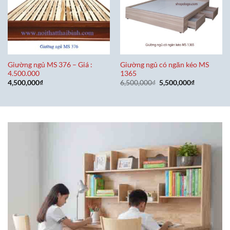
Giường ngủ MS 376 – Giá :
Giường ngủ có ngăn kéo MS
4.500.000
1365
Giá
Giá
4,500,000
₫
6,500,000
₫
5,500,000
₫
gốc
hiện
là:
tại
6,500,000₫.
là:
5,500,000₫