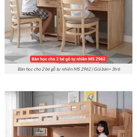
Bàn học cho 2 bé gỗ tự nhiên MS 2962 | Giá bán= 3tr6