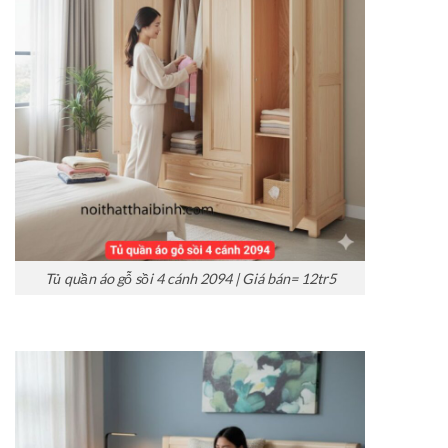
Tủ quần áo gỗ sồi 4 cánh 2094 | Giá bán= 12tr5