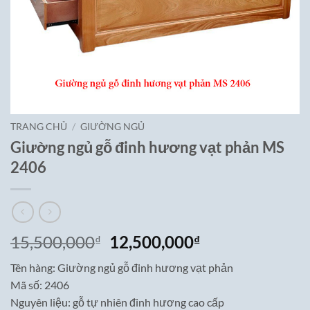
TRANG CHỦ
/
GIƯỜNG NGỦ
Giường ngủ gỗ đinh hương vạt phản MS
2406
Giá
Giá
15,500,000
12,500,000
₫
₫
gốc
hiện
Tên hàng: Giường ngủ gỗ đinh hương vạt phản
là:
tại
Mã số: 2406
15,500,000₫.
là:
Nguyên liệu: gỗ tự nhiên đinh hương cao cấp
12,500,000₫.