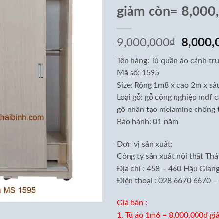
giảm còn= 8,000
Giá
9,000,000
₫
8,000,
gốc
Tên hàng: Tủ quần áo cánh tr
là:
Mã số: 1595
9,000,
Size: Rộng 1m8 x cao 2m x s
Loại gỗ: gỗ công nghiệp mdf c
gỗ nhân tạo melamine chống t
Bảo hành: 01 năm
Đơn vị sản xuất:
Công ty sản xuất nội thất Thá
Địa chỉ : 458 – 460 Hậu Gia
Điện thoại : 028 6670 6670 
Giá bán :
1. Tủ áo 1m6 =
8.000.000đ
gi