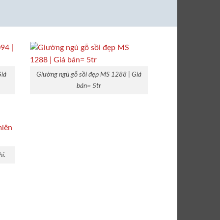
Giá
7,500,000
₫
6,500,0
gốc
là:
7,500,00
Giá
Giường ngủ gỗ sồi đẹp MS 1288 | Giá
bán= 5tr
í.