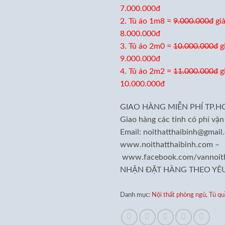
7.000.000đ
2. Tủ áo 1m8 =
9.000.000đ
gi
8.000.000đ
3. Tủ áo 2m0 =
10.000.000đ
g
9.000.000đ
4. Tủ áo 2m2 =
11.000.000đ
g
10.000.000đ
GIAO HÀNG MIỄN PHÍ TP.H
Giao hàng các tỉnh có phí vận
Email: noithatthaibinh@gmail
www.noithatthaibinh.com –
www.facebook.com/vannoith
NHẬN ĐẶT HÀNG THEO YÊU
Danh mục:
Nội thất phòng ngủ
,
Tủ qu