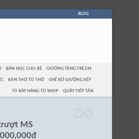
BLOG
Ủ
BÀN HỌC CHO BÉ
GIƯỜNG TẦNG TRẺ EM
ỆC
BÀN THỜ TỦ THỜ
GHẾ BỐ GIƯỜNG XẾP
TỦ BÀY HÀNG TỦ SHOP
QUẦY TIẾP TÂN
 trượt MS
,000,000đ