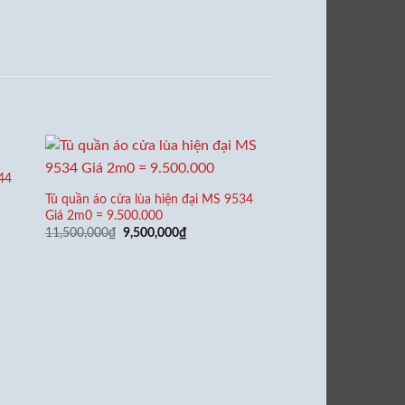
44
Tủ quần áo cửa lùa hiện đại MS 9534
Giá 2m0 = 9.500.000
Giá
Giá
11,500,000
₫
9,500,000
₫
gốc
hiện
000₫.
là:
tại
11,500,000₫.
là:
9,500,000₫.
Tủ quần áo 1 6m MS 
6.500.000 đ