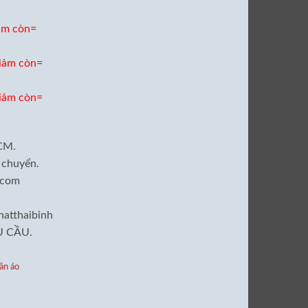
ảm còn=
iảm còn=
iảm còn=
CM.
 chuyển.
.com
atthaibinh
 CẦU.
ần áo