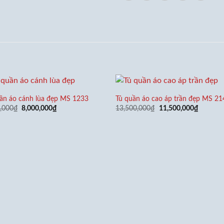
ần áo cánh lùa đẹp MS 1233
Tủ quần áo cao áp trần đẹp MS 21
Giá
Giá
Giá
Giá
,000
₫
8,000,000
₫
13,500,000
₫
11,500,000
₫
gốc
hiện
gốc
hiện
là:
tại
là:
tại
9,000,000₫.
là:
13,500,000₫.
là:
8,000,000₫.
11,500,