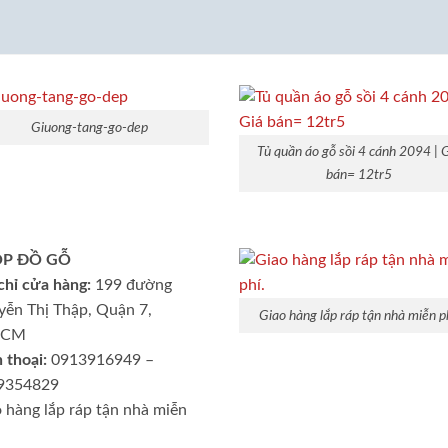
Giuong-tang-go-dep
Tủ quần áo gỗ sồi 4 cánh 2094 | 
bán= 12tr5
P ĐỒ GỖ
chỉ cửa hàng:
199 đường
ễn Thị Thập, Quận 7,
Giao hàng lắp ráp tận nhà miễn ph
HCM
 thoại:
0913916949 –
9354829
 hàng lắp ráp tận nhà miễn