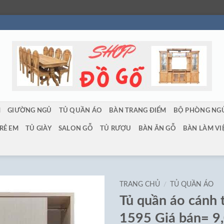
M
GIƯỜNG NGỦ
TỦ QUẦN ÁO
BÀN TRANG ĐIỂM
BỘ PHÒNG NG
RẺ EM
TỦ GIÀY
SALON GỖ
TỦ RƯỢU
BÀN ĂN GỖ
BÀN LÀM VI
TRANG CHỦ
/
TỦ QUẦN ÁO
Tủ quần áo cánh
1595 Giá bán= 9