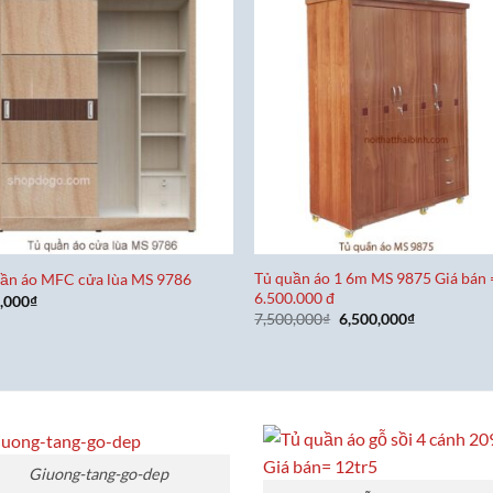
Tủ quần áo 1 6m MS 9875 Giá bán 
ần áo MFC cửa lùa MS 9786
6.500.000 đ
,000
₫
Giá
Giá
7,500,000
₫
6,500,000
₫
gốc
hiện
là:
tại
7,500,000₫.
là:
6,500,000₫.
Giuong-tang-go-dep