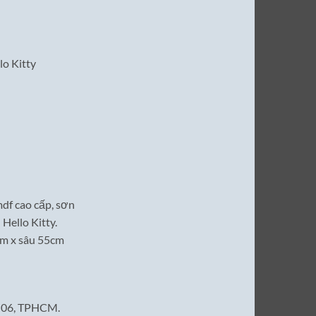
lo Kitty
mdf cao cấp, sơn
Hello Kitty.
2m x sâu 55cm
n 06, TPHCM.