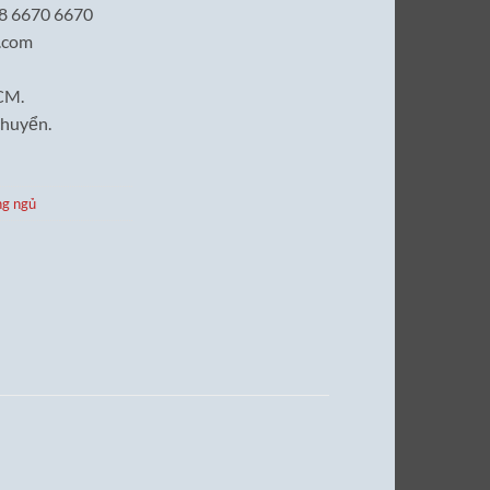
28 6670 6670
l.com
CM.
chuyển.
ng ngủ