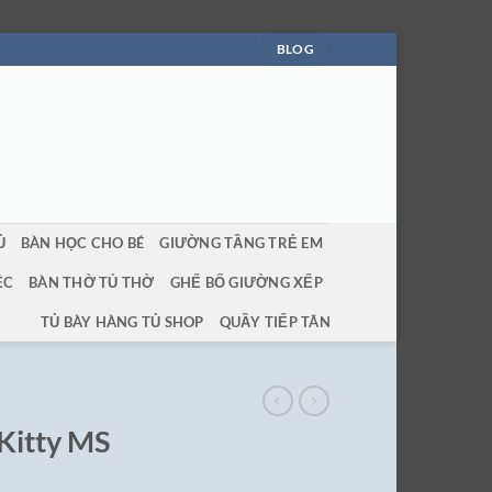
BLOG
Ủ
BÀN HỌC CHO BÉ
GIƯỜNG TẦNG TRẺ EM
ỆC
BÀN THỜ TỦ THỜ
GHẾ BỐ GIƯỜNG XẾP
TỦ BÀY HÀNG TỦ SHOP
QUẦY TIẾP TÂN
 Kitty MS