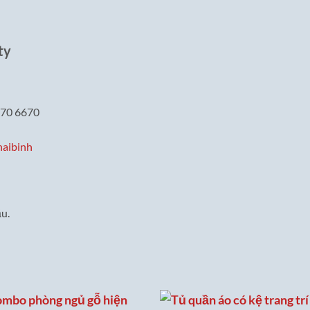
ty
670 6670
haibinh
u.