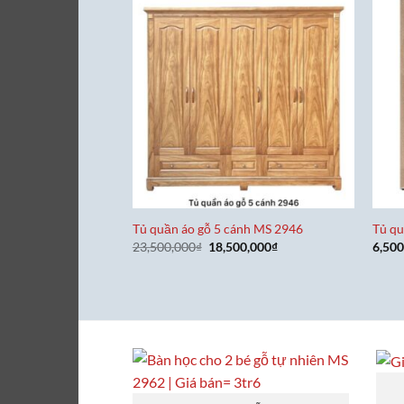
Tủ quần áo gỗ 5 cánh MS 2946
Tủ qu
Giá
Giá
23,500,000
₫
18,500,000
₫
6,500
gốc
hiện
là:
tại
23,500,000₫.
là:
18,500,000₫.