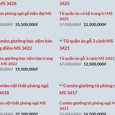
o phòng ngủ gỗ hiện đại MS
Tủ quần áo có kệ trang trí MS
6
3425
Giá
Giá
Giá
Giá
00,000
₫
31,500,000
₫
17,500,000
₫
12,500,000
₫
gốc
hiện
gốc
hiện
là:
tại
là:
tại
41,500,000₫.
là:
17,500,000₫.
là:
31,500,000₫.
12,5
o giường bọc nệm bàn trang
Tủ quần áo gỗ 3 cánh MS 3421
 MS 3422
Giá
Giá
17,500,000
₫
12,500,000
₫
gốc
hiện
Giá
Giá
00,000
₫
19,500,000
₫
là:
tại
gốc
hiện
17,500,000₫.
là:
là:
tại
12,5
24,500,000₫.
là:
19,500,000₫.
o nội thất phòng ngủ MS
Combo giường tủ phòng ngủ 
8
3417
Giá
Giá
Giá
Giá
00,000
₫
32,500,000
₫
25,500,000
₫
16,500,000
₫