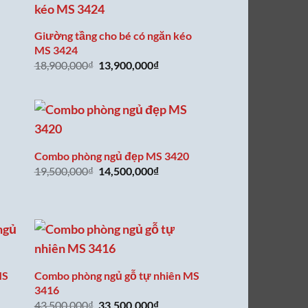
Giường tầng cho bé có ngăn kéo
MS 3424
Giá
Giá
18,900,000
₫
13,900,000
₫
gốc
hiện
là:
tại
18,900,000₫.
là:
00,000₫.
13,900,000₫.
Combo phòng ngủ đẹp MS 3420
Giá
Giá
19,500,000
₫
14,500,000
₫
gốc
hiện
là:
tại
19,500,000₫.
là:
00,000₫.
14,500,000₫.
MS
Combo phòng ngủ gỗ tự nhiên MS
3416
Giá
Giá
43,500,000
₫
33,500,000
₫