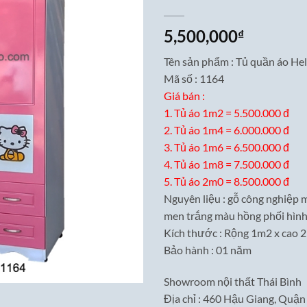
5,500,000
₫
Tên sản phẩm : Tủ quần áo Hel
Mã số : 1164
Giá bán :
1. Tủ áo 1m2 = 5.500.000 đ
2. Tủ áo 1m4 = 6.000.000 đ
3. Tủ áo 1m6 = 6.500.000 đ
4. Tủ áo 1m8 = 7.500.000 đ
5. Tủ áo 2m0 = 8.500.000 đ
Nguyên liệu : gỗ công nghiệp 
men trắng màu hồng phối hình 
Kích thước : Rộng 1m2 x cao 
Bảo hành : 01 năm
Showroom nội thất Thái Bình
Địa chỉ : 460 Hậu Giang, Quậ