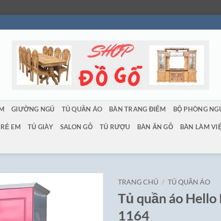
ẨM
GIƯỜNG NGỦ
TỦ QUẦN ÁO
BÀN TRANG ĐIỂM
BỘ PHÒNG NG
TRẺ EM
TỦ GIÀY
SALON GỖ
TỦ RƯỢU
BÀN ĂN GỖ
BÀN LÀM VI
TRANG CHỦ
/
TỦ QUẦN ÁO
Tủ quần áo Hello
1164