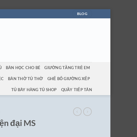
BLOG
Ủ
BÀN HỌC CHO BÉ
GIƯỜNG TẦNG TRẺ EM
ỆC
BÀN THỜ TỦ THỜ
GHẾ BỐ GIƯỜNG XẾP
TỦ BÀY HÀNG TỦ SHOP
QUẦY TIẾP TÂN
Ủ
ện đại MS