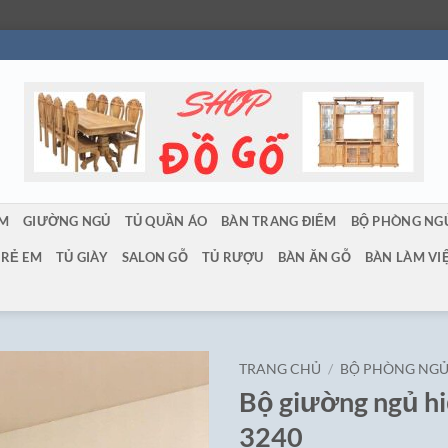
ẨM
GIƯỜNG NGỦ
TỦ QUẦN ÁO
BÀN TRANG ĐIỂM
BỘ PHÒNG NG
TRẺ EM
TỦ GIÀY
SALON GỖ
TỦ RƯỢU
BÀN ĂN GỖ
BÀN LÀM VI
TRANG CHỦ
/
BỘ PHÒNG NG
Bộ giường ngủ hi
3240