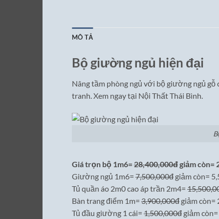
MÔ TẢ
Bộ giường ngủ hiện đại
Nâng tầm phòng ngủ với bộ giường ngủ gỗ côn
tranh. Xem ngay tại Nội Thất Thái Bình.
B
Giá trọn bộ 1m6=
28,400,000đ
giảm còn=
Giường ngủ 1m6=
7,500,000đ
giảm còn= 5
Tủ quần áo 2m0 cao áp trần 2m4=
15,500,0
Bàn trang điểm 1m=
3,900,000đ
giảm còn=
Tủ đầu giường 1 cái=
1,500,000đ
giảm còn