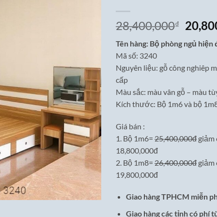
Giá
28,400,000
20,80
₫
gốc
Tên hàng: Bộ phòng ngủ hiện 
là:
Mã số: 3240
28,40
Nguyên liệu: gỗ công nghiêp m
cấp
Màu sắc: màu vân gỗ – màu tù
Kích thước: Bộ 1m6 và bộ 1m
Giá bán :
1. Bộ 1m6=
25,400,000đ
giảm 
18,800,000đ
2. Bộ 1m8=
26,400,000đ
giảm 
19,800,000đ
Giao hàng TPHCM miễn ph
Giao hàng các tỉnh có phí t