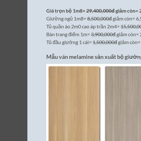
Giá trọn bộ 1m8=
29,400,000đ
giảm còn=
Giường ngủ 1m8=
8,500,000đ
giảm còn= 6
Tủ quần áo 2m0 cao áp trần 2m4=
15,500,0
Bàn trang điểm 1m=
3,900,000đ
giảm còn=
Tủ đầu giường 1 cái=
1,500,000đ
giảm còn
Mẫu ván melamine sản xuất bộ giường