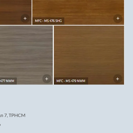
uận 7, TPHCM
9