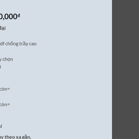
Giá
0,000
₫
hiện
đại
tại
0,000₫.
là:
df chống trầy cao
20,800,000₫.
y chọn
8
còn=
còn=
í
ùy theo xa gần.