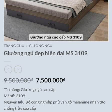
TRANG CHỦ
/
GIƯỜNG NGỦ
Giường ngủ đẹp hiện đại MS 3109
Giá
Giá
9,500,000
7,500,000
₫
₫
gốc
hiện
Tên hàng: Giường ngủ cao cấp
là:
tại
Mã số: 3109
9,500,000₫.
là:
Nguyên liệu: gỗ công nghiệp phủ vân gỗ melamine nhân tạo
7,500,000₫.
chống trầy cao cấp