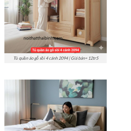
Tủ quần áo gỗ sồi 4 cánh 2094 | Giá bán= 12tr5