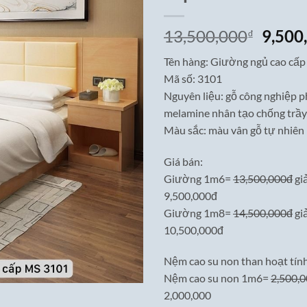
Giá
13,500,000
9,500
₫
gốc
Tên hàng: Giường ngủ cao cấp
là:
Mã số: 3101
13,50
Nguyên liệu: gỗ công nghiệp p
melamine nhân tạo chống trầy
Màu sắc: màu vân gỗ tự nhiên 
Giá bán:
Giường 1m6=
13,500,000đ
gi
9,500,000đ
Giường 1m8=
14,500,000đ
gi
10,500,000đ
Nệm cao su non than hoạt tính
Nệm cao su non 1m6=
2,500,
2,000,000