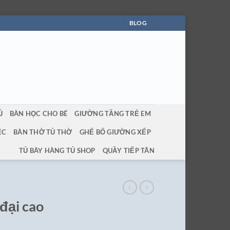
BLOG
Ủ
BÀN HỌC CHO BÉ
GIƯỜNG TẦNG TRẺ EM
ỆC
BÀN THỜ TỦ THỜ
GHẾ BỐ GIƯỜNG XẾP
TỦ BÀY HÀNG TỦ SHOP
QUẦY TIẾP TÂN
đại cao