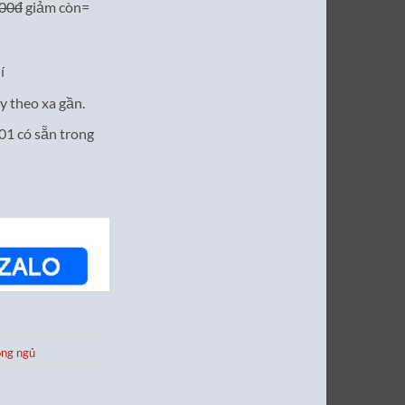
000đ
giảm còn=
í
y theo xa gần.
1 có sẵn trong
òng ngủ