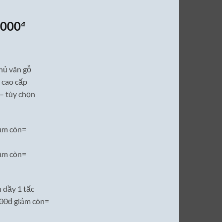
Giá
,000
₫
hiện
tại
0,000₫.
là:
hủ vân gỗ
9,500,000₫.
 cao cấp
– tùy chọn
ảm còn=
ảm còn=
 dầy 1 tấc
000đ
giảm còn=