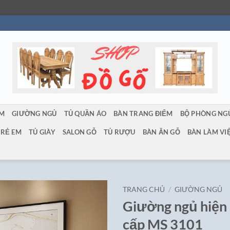
ẨM
GIƯỜNG NGỦ
TỦ QUẦN ÁO
BÀN TRANG ĐIỂM
BỘ PHÒNG NG
TRẺ EM
TỦ GIÀY
SALON GỖ
TỦ RƯỢU
BÀN ĂN GỖ
BÀN LÀM VI
TRANG CHỦ
/
GIƯỜNG NGỦ
Giường ngủ hiện 
cấp MS 3101