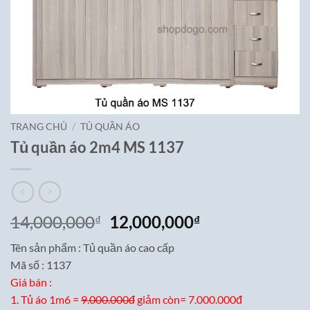
TRANG CHỦ
/
TỦ QUẦN ÁO
Tủ quần áo 2m4 MS 1137
Giá
Giá
14,000,000
12,000,000
₫
₫
gốc
hiện
Tên sản phẩm : Tủ quần áo cao cấp
là:
tại
Mã số : 1137
14,000,000₫.
là:
Giá bán :
12,000,000₫.
1. Tủ áo 1m6 =
9.000.000đ
giảm còn= 7.000.000đ