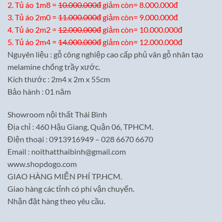
2. Tủ áo 1m8 =
10.000.000đ
giảm còn= 8.000.000đ
3. Tủ áo 2m0 =
11.000.000đ
giảm còn= 9.000.000đ
4. Tủ áo 2m2 =
12.000.000đ
giảm còn= 10.000.000đ
5. Tủ áo 2m4 =
14.000.000đ
giảm còn= 12.000.000đ
Nguyên liệu : gỗ công nghiệp cao cấp phủ vân gỗ nhân tạo
melamine chống trầy xước.
Kích thước : 2m4 x 2m x 55cm
Bảo hành : 01 năm
Showroom nội thất Thái Bình
Địa chỉ : 460 Hậu Giang, Quận 06, TPHCM.
Điện thoại : 0913916949 – 028 6670 6670
Email : noithatthaibinh@gmail.com
www.shopdogo.com
GIAO HÀNG MIỄN PHÍ TP.HCM.
Giao hàng các tỉnh có phí vận chuyển.
Nhận đặt hàng theo yêu cầu.