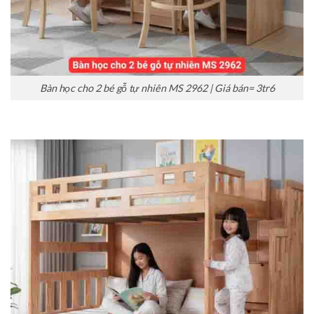
Bàn học cho 2 bé gỗ tự nhiên MS 2962 | Giá bán= 3tr6