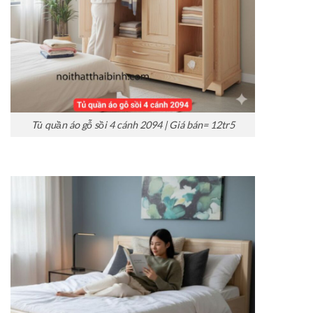
Tủ quần áo gỗ sồi 4 cánh 2094 | Giá bán= 12tr5