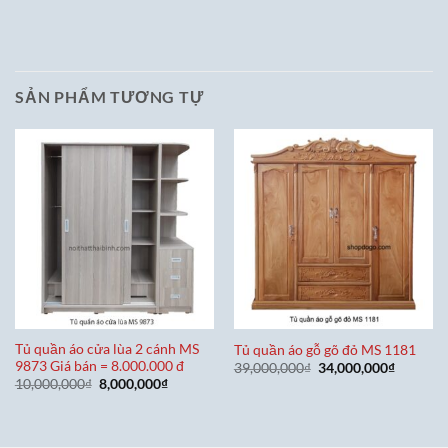
SẢN PHẨM TƯƠNG TỰ
Tủ quần áo cửa lùa 2 cánh MS
Tủ quần áo gỗ gõ đỏ MS 1181
9873 Giá bán = 8.000.000 đ
Giá
Giá
39,000,000
₫
34,000,000
₫
gốc
hiện
Giá
Giá
10,000,000
₫
8,000,000
₫
là:
tại
gốc
hiện
39,000,000₫.
là:
là:
tại
34,000,0
10,000,000₫.
là:
8,000,000₫.