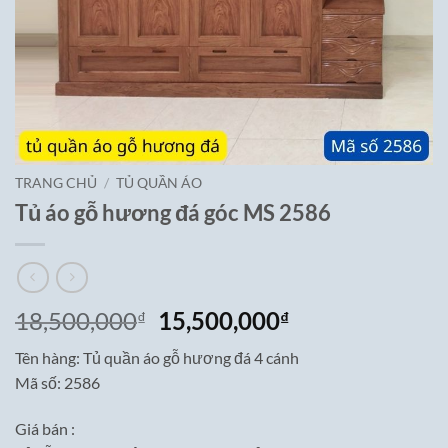
TRANG CHỦ
/
TỦ QUẦN ÁO
Tủ áo gỗ hương đá góc MS 2586
Giá
Giá
18,500,000
15,500,000
₫
₫
gốc
hiện
Tên hàng: Tủ quần áo gỗ hương đá 4 cánh
là:
tại
Mã số: 2586
18,500,000₫.
là:
15,500,000₫.
Giá bán :