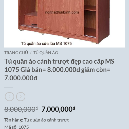
TRANG CHỦ
/
TỦ QUẦN ÁO
Tủ quần áo cánh trượt đẹp cao cấp MS
1075 Giá bán= 8.000.000đ giảm còn=
7.000.000đ
Giá
Giá
8,000,000
7,000,000
₫
₫
gốc
hiện
Tên hàng: Tủ quần áo cánh trượt
là:
tại
Mã số: 1075