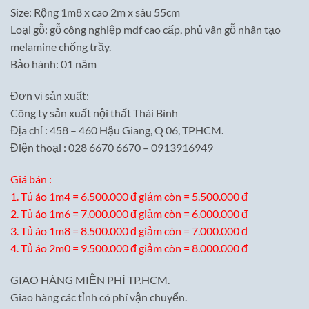
8,000,000₫.
là:
Size: Rộng 1m8 x cao 2m x sâu 55cm
7,000,000₫.
Loại gỗ: gỗ công nghiệp mdf cao cấp, phủ vân gỗ nhân tạo
melamine chống trầy.
Bảo hành: 01 năm
Đơn vị sản xuất:
Công ty sản xuất nội thất Thái Bình
Địa chỉ : 458 – 460 Hậu Giang, Q 06, TPHCM.
Điện thoại : 028 6670 6670 – 0913916949
Giá bán :
1. Tủ áo 1m4 = 6.500.000 đ giảm còn = 5.500.000 đ
2. Tủ áo 1m6 = 7.000.000 đ giảm còn = 6.000.000 đ
3. Tủ áo 1m8 = 8.500.000 đ giảm còn = 7.000.000 đ
4. Tủ áo 2m0 = 9.500.000 đ giảm còn = 8.000.000 đ
GIAO HÀNG MIỄN PHÍ TP.HCM.
Giao hàng các tỉnh có phí vận chuyển.